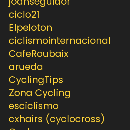
joanseguidor
ciclo21
Elpeloton
ciclismointernacional
CafeRoubaix
arueda
CyclingTips
Zona Cycling
esciclismo
cxhairs (cyclocross)