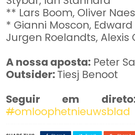
Stybar, Ian Stannard
** Lars Boom, Oliver Naes
* Gianni Moscon, Edward
Jurgen Roelandts, Alexis 
A nossa aposta:
Peter S
Outsider:
Tiesj Benoot
Seguir em dire
#
omloophetnieuwsblad