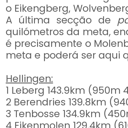
o Eikengberg, Wolvenberg
A última secção de
p
quilómetros da meta, en
é precisamente o Molenbe
meta e poderá ser aqui q
Hellingen:
1 Leberg 143.9km (950m 4
2 Berendries 139.8km (94
3 Tenbosse 134.9km (450m
4 Eikenmolen 129.4km (61