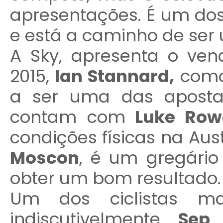
apresentações. É um dos
e está a caminho de ser
A Sky, apresenta o ven
2015,
Ian Stannard,
como 
a ser uma das apost
contam com
Luke Row
condições físicas na Aust
Moscon
, é um gregári
obter um bom resultado.
Um dos ciclistas m
indiscutivelmente,
Sep