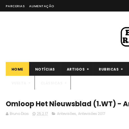
PARCERIAS
ALIMENTAÇÃO
HOME
NOTÍCIAS
ARTIGOS
RUBRICAS
VUELTA
CLÁSSICAS
Omloop Het Nieuwsblad (1.WT) - A
Bruno Dias
25.2.17
Antevisões
,
Antevisões 2017