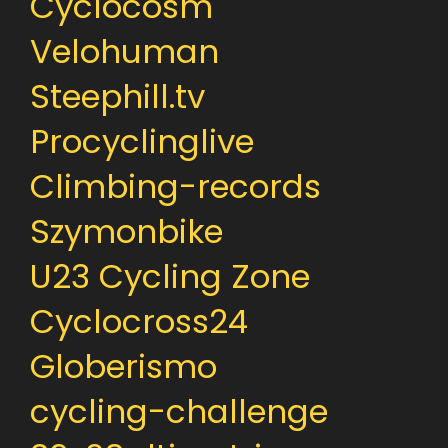
Cyclocosm
Velohuman
Steephill.tv
Procyclinglive
Climbing-records
Szymonbike
U23 Cycling Zone
Cyclocross24
Globerismo
cycling-challenge