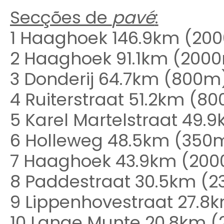
Secções de
pavé
:
1 Haaghoek 146.9km (20
2 Haaghoek 91.1km (200
3 Donderij 64.7km (800m
4 Ruiterstraat 51.2km (8
5 Karel Martelstraat 49.
6 Holleweg 48.5km (350
7 Haaghoek 43.9km (20
8 Paddestraat 30.5km (
9 Lippenhovestraat 27.8
10 Lange Munte 20.8km 