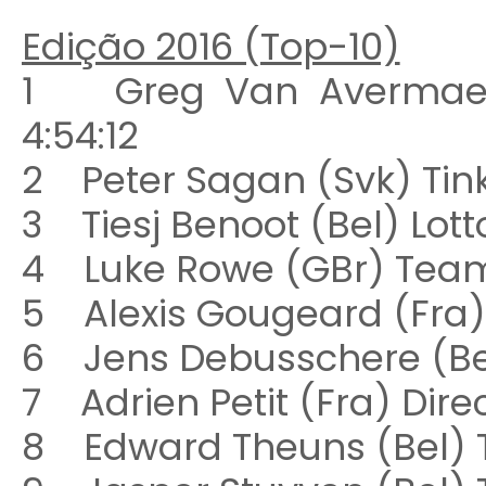
Edição 2016 (Top-10)
1 Greg Van Avermae
4:54:12
2 Peter Sagan (Svk) 
3 Tiesj Benoot (Bel) L
4 Luke Rowe (GBr) T
5 Alexis Gougeard (Fra
6 Jens Debusschere (Be
7 Adrien Petit (Fra) D
8 Edward Theuns (Bel