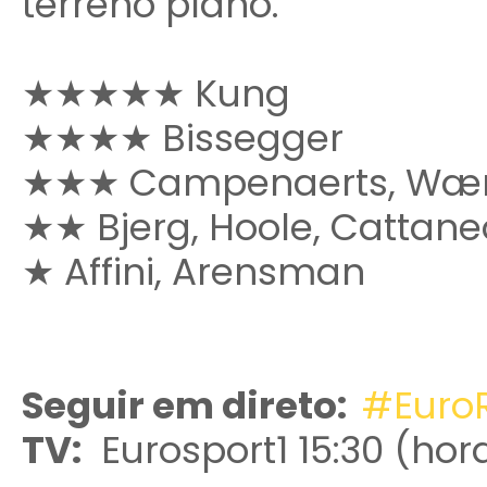
terreno plano.
★★★★★ Kung
★
★
★★ Bissegger
★
★★ Campenaerts, Wær
★★ Bjerg, Hoole, Cattane
★ Affini, Arensman
Seguir em direto:
#Euro
TV:
Eurosport1 15:30 (hor