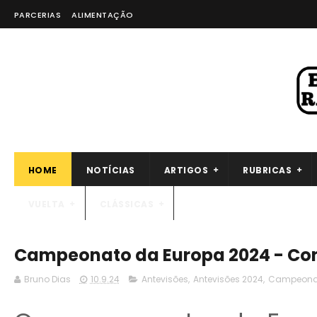
PARCERIAS
ALIMENTAÇÃO
HOME
NOTÍCIAS
ARTIGOS
RUBRICAS
VUELTA
CLÁSSICAS
Campeonato da Europa 2024 - Con
Bruno Dias
10.9.24
Antevisões
,
Antevisões 2024
,
Campeonat