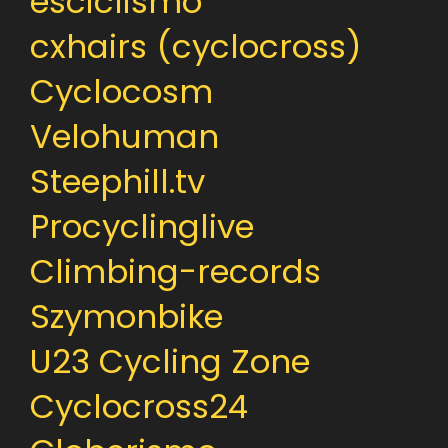
esciclismo
cxhairs (cyclocross)
Cyclocosm
Velohuman
Steephill.tv
Procyclinglive
Climbing-records
Szymonbike
U23 Cycling Zone
Cyclocross24