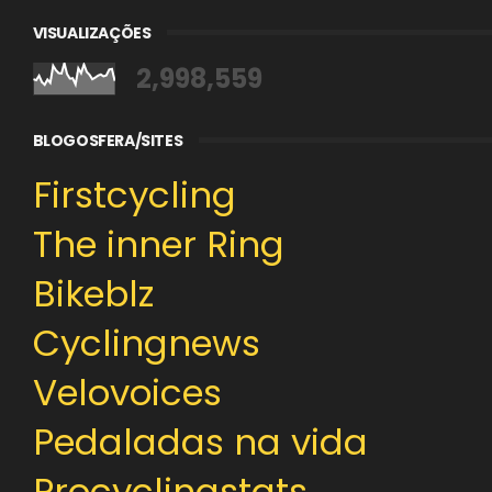
VISUALIZAÇÕES
2,998,559
BLOGOSFERA/SITES
Firstcycling
The inner Ring
Bikeblz
Cyclingnews
Velovoices
Pedaladas na vida
Procyclingstats