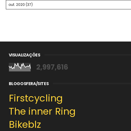
VISUALIZAÇÕES
2,997,616
BLOGOSFERA/SITES
Firstcycling
The inner Ring
Bikeblz