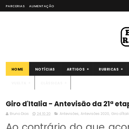
PARCERIAS
ALIMENTAÇÃO
HOME
NOTÍCIAS
ARTIGOS
RUBRICAS
VUELTA
CLÁSSICAS
Giro d'Italia - Antevisão da 21ª et
Bruno Dias
24.10.20
Antevisões
,
Antevisões 2020
,
Giro d'Ital
Ao contrário do que aco