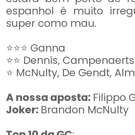
espanhol é muito irreg
super como mau.
⭐⭐⭐ Ganna
⭐⭐ Dennis, Campenaerts
⭐ McNulty, De Gendt, Al
A nossa aposta:
Filippo
Joker:
Brandon McNulty
Top 10 da GC
: