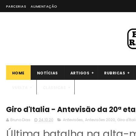
PARCERIAS
ALIMENTAÇÃO
HOME
NOTÍCIAS
ARTIGOS
RUBRICAS
VUELTA
CLÁSSICAS
Giro d'Italia - Antevisão da 20ª et
Bruno Dias
24.10.20
Antevisões
,
Antevisões 2020
,
Giro d'Ital
Última batalha na alta-