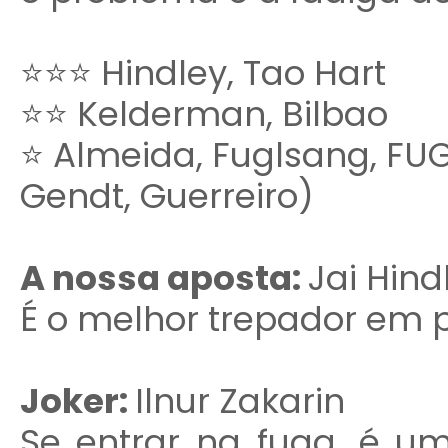
⭐⭐⭐ Hindley, Tao Hart
⭐⭐ Kelderman, Bilbao
⭐ Almeida, Fuglsang, FUG
Gendt, Guerreiro)
A nossa aposta:
Jai Hind
É o melhor trepador em 
Joker:
Ilnur Zakarin
Se entrar na fuga, é u