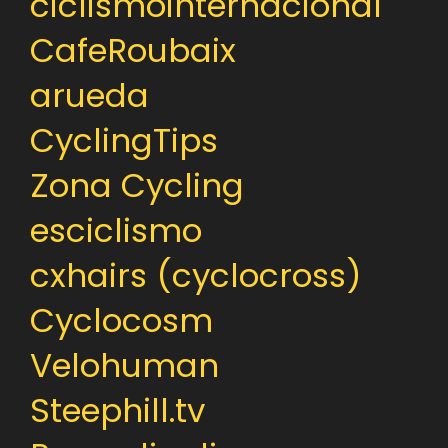
ciclismointernacional
CafeRoubaix
arueda
CyclingTips
Zona Cycling
esciclismo
cxhairs (cyclocross)
Cyclocosm
Velohuman
Steephill.tv