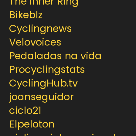
The inner Ring
Bikeblz
Cyclingnews
Velovoices
Pedaladas na vida
Procyclingstats
CyclingHub.tv
joanseguidor
ciclo21
Elpeloton