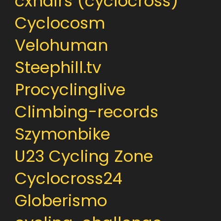
cxhairs (cyclocross)
Cyclocosm
Velohuman
Steephill.tv
Procyclinglive
Climbing-records
Szymonbike
U23 Cycling Zone
Cyclocross24
Globerismo