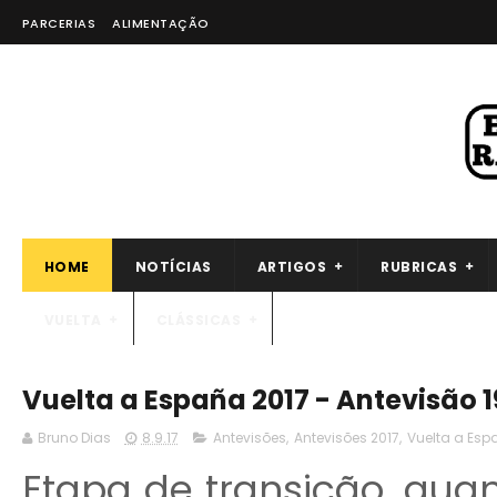
PARCERIAS
ALIMENTAÇÃO
HOME
NOTÍCIAS
ARTIGOS
RUBRICAS
VUELTA
CLÁSSICAS
Vuelta a España 2017 - Antevisão 
Bruno Dias
8.9.17
Antevisões
,
Antevisões 2017
,
Vuelta a Esp
Etapa de transição, quan