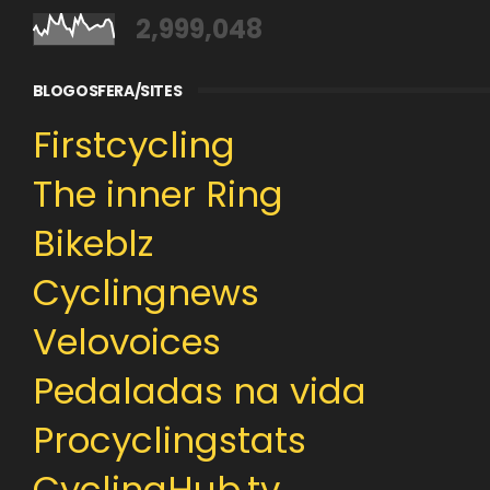
2,999,048
BLOGOSFERA/SITES
Firstcycling
The inner Ring
Bikeblz
Cyclingnews
Velovoices
Pedaladas na vida
Procyclingstats
CyclingHub.tv