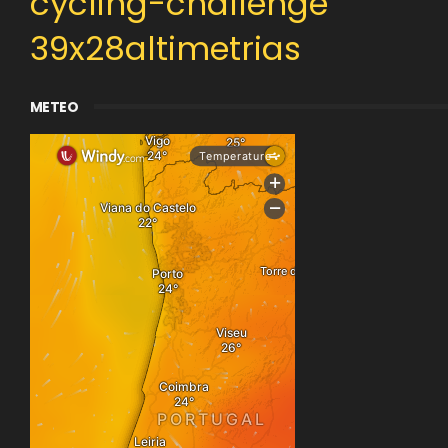
cycling-challenge
39x28altimetrias
METEO