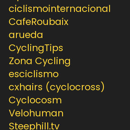
ciclismointernacional
CafeRoubaix
arueda
CyclingTips
Zona Cycling
esciclismo
cxhairs (cyclocross)
Cyclocosm
Velohuman
Steephill.tv