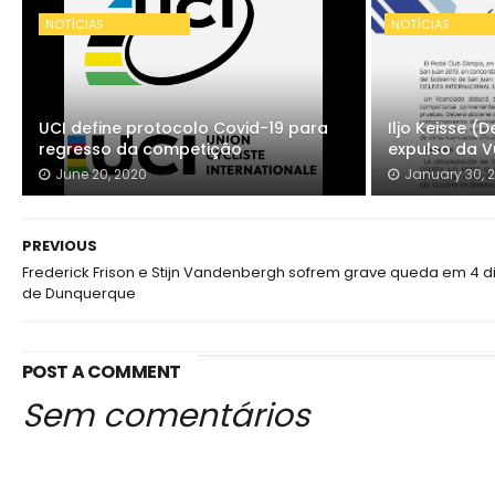
NOTÍCIAS
NOTÍCIAS
UCI define protocolo Covid-19 para
Iljo Keisse 
regresso da competição
expulso da V
June 20, 2020
January 30, 
PREVIOUS
Frederick Frison e Stijn Vandenbergh sofrem grave queda em 4 d
de Dunquerque
POST A COMMENT
Sem comentários