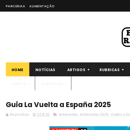
PARCERIAS
ALIMENTAÇÃO
HOME
NOTÍCIAS
ARTIGOS
RUBRICAS
VUELTA
CLÁSSICAS
Guia La Vuelta a España 2025
Bruno Dias
22.8.25
Antevisões
,
Antevisões 2025
,
Vuelta a E