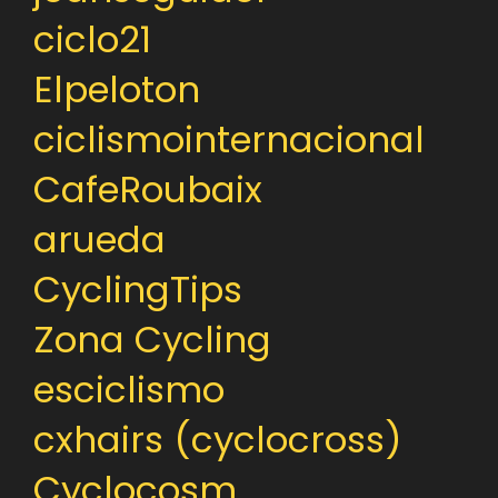
ciclo21
Elpeloton
ciclismointernacional
CafeRoubaix
arueda
CyclingTips
Zona Cycling
esciclismo
cxhairs (cyclocross)
Cyclocosm