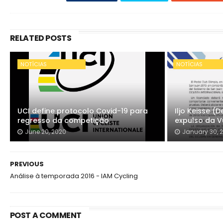
RELATED POSTS
NOTÍCIAS
NOTÍCIAS
UCI define protocolo Covid-19 para
Iljo Keisse 
regresso da competição
expulso da V
June 20, 2020
January 30, 
PREVIOUS
Análise à temporada 2016 - IAM Cycling
POST A COMMENT