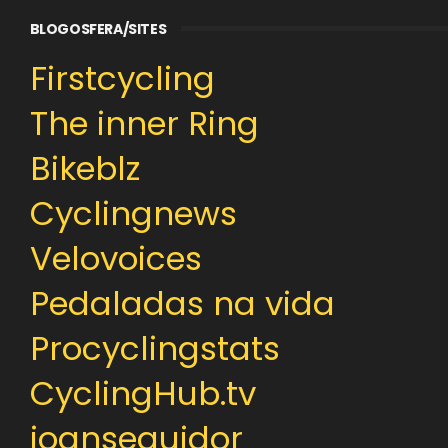
BLOGOSFERA/SITES
Firstcycling
The inner Ring
Bikeblz
Cyclingnews
Velovoices
Pedaladas na vida
Procyclingstats
CyclingHub.tv
joanseguidor