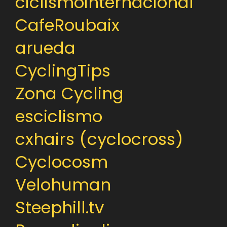
ciclismointernacional
CafeRoubaix
arueda
CyclingTips
Zona Cycling
esciclismo
cxhairs (cyclocross)
Cyclocosm
Velohuman
Steephill.tv