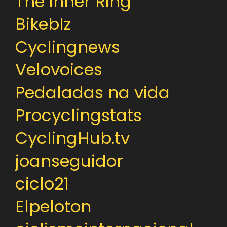
The inner Ring
Bikeblz
Cyclingnews
Velovoices
Pedaladas na vida
Procyclingstats
CyclingHub.tv
joanseguidor
ciclo21
Elpeloton