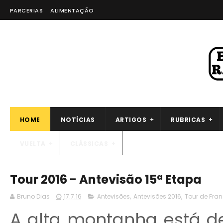
PARCERIAS
ALIMENTAÇÃO
HOME
NOTÍCIAS
ARTIGOS
RUBRICAS
VUELTA
CLÁSSICAS
Tour 2016 - Antevisão 15ª Etapa
Bruno Dias
17.7.16
Antevisões
,
Antevisões 2016
,
Tour de Fra
A alta montanha está d