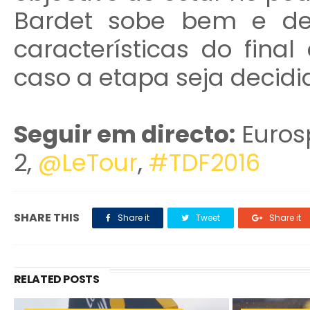
Bardet sobe bem e de
características do fina
caso a etapa seja decidid
Seguir em directo:
Eurosp
2,
@LeTour
,
#TDF2016
SHARE THIS
Share it
Tweet
Share it
RELATED POSTS