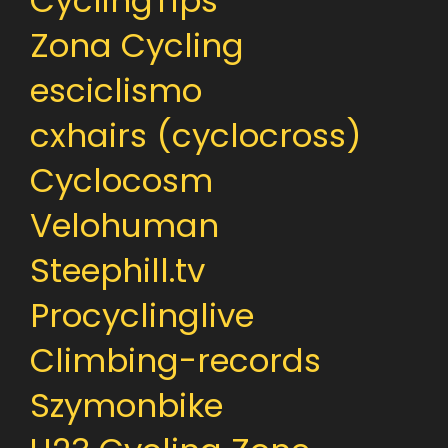
CyclingTips
Zona Cycling
esciclismo
cxhairs (cyclocross)
Cyclocosm
Velohuman
Steephill.tv
Procyclinglive
Climbing-records
Szymonbike