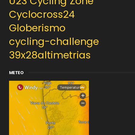
U23 Cycling Zone
Cyclocross24
Globerismo
cycling-challenge
39x28altimetrias
METEO