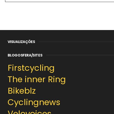
VISUALIZAÇÕES
BLOGOSFERA/SITES
Firstcycling
The inner Ring
Bikeblz
Cyclingnews
Velovoices