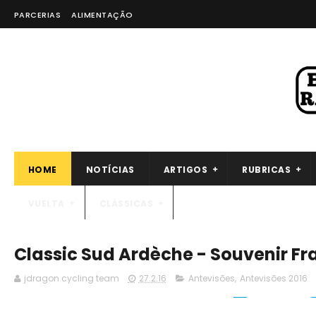
PARCERIAS
ALIMENTAÇÃO
HOME
NOTÍCIAS
ARTIGOS
RUBRICAS
VUELTA
CLÁSSICAS
Classic Sud Ardèche - Souvenir Fra
jdragon cycling team
27.2.16
Antevisões
,
Antevisões 2016