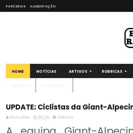
PARCERIAS
ALIMENTAÇÃO
HOME
NOTÍCIAS
ARTIGOS
RUBRICAS
VUELTA
CLÁSSICAS
UPDATE: Ciclistas da Giant-Alpec
Bruno Dias
24.1.16
Notícias
A equipa Giant-Alpec