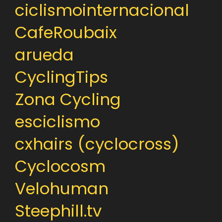
ciclismointernacional
CafeRoubaix
arueda
CyclingTips
Zona Cycling
esciclismo
cxhairs (cyclocross)
Cyclocosm
Velohuman
Steephill.tv