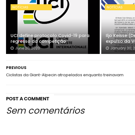
NOTÍCIAS
NOTÍCIAS
UCI define protocolo Covid-19 para
Iljo Keisse 
regresso da competição
expulso da V
June 20, 2020
January 30, 
PREVIOUS
Ciclistas da Giant-Alpecin atropelados enquanto treinavam
POST A COMMENT
Sem comentários