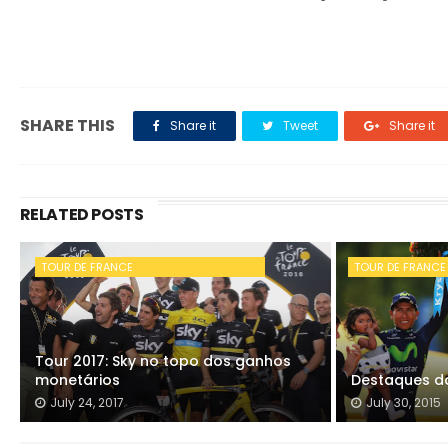
SHARE THIS
Share it
Tweet
Share it
RELATED POSTS
TOUR DE FRANCE
TOUR DE FRANCE
Tour 2017: Sky no topo dos ganhos
monetários
Destaques da
July 24, 2017
July 30, 2015