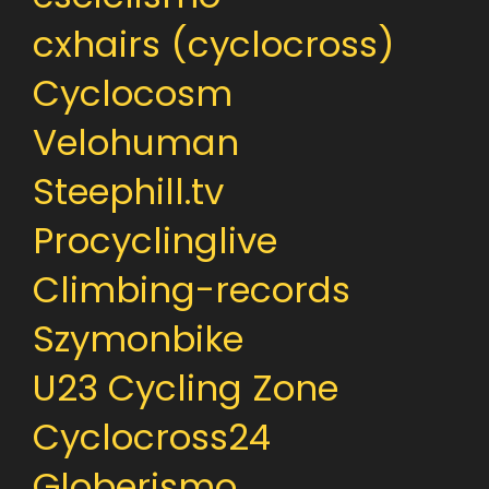
cxhairs (cyclocross)
Cyclocosm
Velohuman
Steephill.tv
Procyclinglive
Climbing-records
Szymonbike
U23 Cycling Zone
Cyclocross24
Globerismo