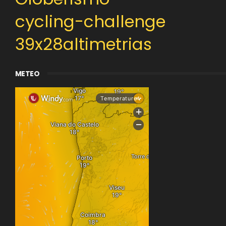
cycling-challenge
39x28altimetrias
METEO