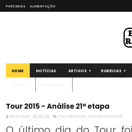
PARCERIAS
ALIMENTAÇÃO
HOME
NOTÍCIAS
ARTIGOS
RUBRICAS
VUELTA
CLÁSSICAS
Tour 2015 - Análise 21ª etapa
Bruno Dias
26.7.15
Tour de France
,
Tour de France 2015
O último dia do Tour f