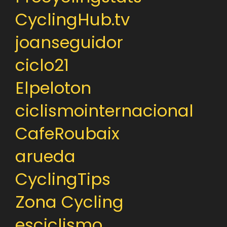
CyclingHub.tv
joanseguidor
ciclo21
Elpeloton
ciclismointernacional
CafeRoubaix
arueda
CyclingTips
Zona Cycling
esciclismo