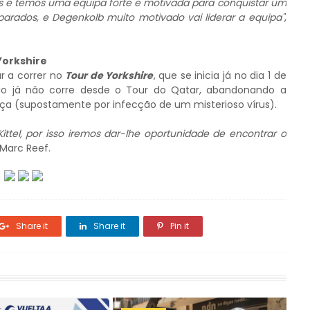
ós e temos uma equipa forte e motivada para conquistar um
parados, e Degenkolb muito motivado vai liderar a equipa"
,
Yorkshire
tar a correr no
Tour de Yorkshire
, que se inicia já no dia 1 de
ão já não corre desde o Tour do Qatar,
abandonando a
a (supostamente por infecção de um misterioso vírus).
ittel, por isso iremos dar-lhe oportunidade de encontrar o
 Marc Reef.
Share it
Share it
Pin it