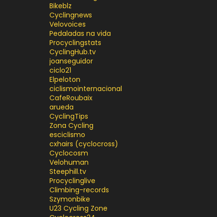
Bikeblz
Cyclingnews
Velovoices
Pedaladas na vida
Procyclingstats
CyclingHub.tv
joanseguidor
ciclo21
Elpeloton
ciclismointernacional
CafeRoubaix
arueda
CyclingTips
Zona Cycling
esciclismo
cxhairs (cyclocross)
Cyclocosm
Velohuman
Steephill.tv
Procyclinglive
Climbing-records
Szymonbike
U23 Cycling Zone