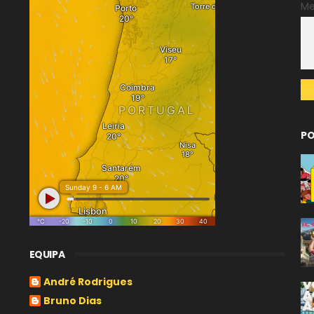
M
PO
EQUIPA
André Rodrigues
Bruno Dias