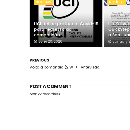
NOTÍCIAS
NOTÍCIAS
UCI define protocolo Covid-19
Iljo Keiss
para regresso da
QuickStep
competição
a San Jua
June 20, 2020
January 3
PREVIOUS
Volta à Romandia (2.WT) - Antevisão
POST A COMMENT
Sem comentários