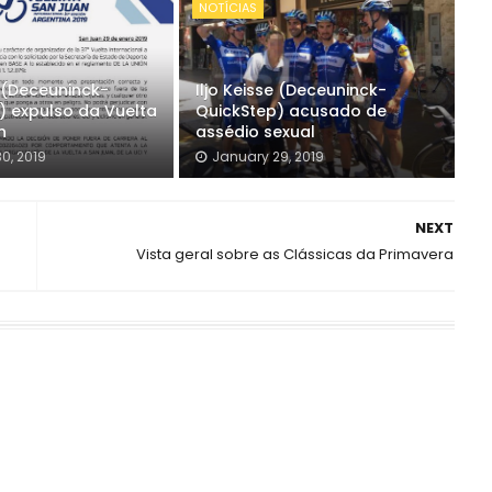
NOTÍCIAS
e (Deceuninck-
Iljo Keisse (Deceuninck-
) expulso da Vuelta
QuickStep) acusado de
n
assédio sexual
0, 2019
January 29, 2019
NEXT
Vista geral sobre as Clássicas da Primavera