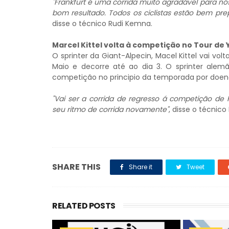
"Frankfurt é uma corrida muito agradável para n
bom resultado. Todos os ciclistas estão bem pre
disse o técnico Rudi Kemna.
Marcel Kittel volta à competição no Tour de 
O sprinter da
Giant-Alpecin
, Macel Kittel vai vol
Maio e decorre até ao dia 3. O sprinter alem
competição no principio da temporada
por doenç
"Vai ser a corrida de regresso á competição de K
seu ritmo de corrida novamente"
, disse o técnico
SHARE THIS
Share it
Tweet
RELATED POSTS