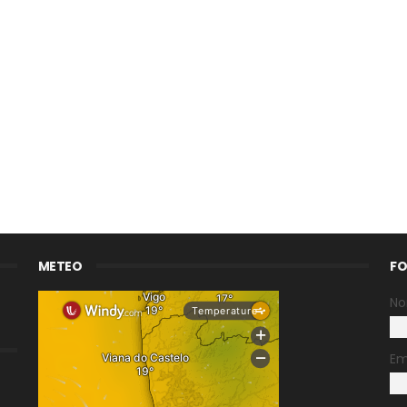
METEO
FO
N
Em