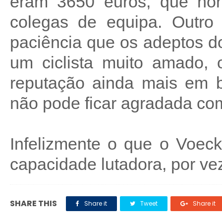
eram 3650 euros, que nor
colegas de equipa. Outro
paciência que os adeptos do
um ciclista muito amado,
reputação ainda mais em b
não pode ficar agradada co
Infelizmente o que o Voec
capacidade lutadora, por ve
SHARE THIS
Share it
Tweet
Share it