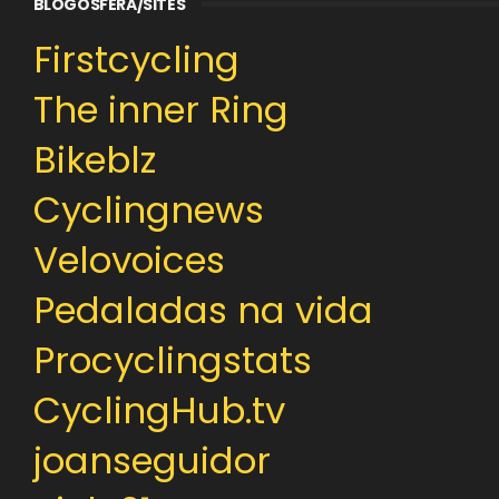
BLOGOSFERA/SITES
Firstcycling
The inner Ring
Bikeblz
Cyclingnews
Velovoices
Pedaladas na vida
Procyclingstats
CyclingHub.tv
joanseguidor