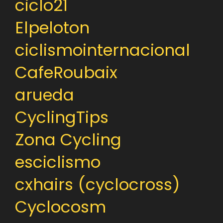
ciclo21
Elpeloton
ciclismointernacional
CafeRoubaix
arueda
CyclingTips
Zona Cycling
esciclismo
cxhairs (cyclocross)
Cyclocosm