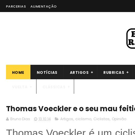
PARCERIAS
ALIMENTAÇÃO
HOME
NOTÍCIAS
ARTIGOS
RUBRICAS
VUELTA
CLÁSSICAS
Thomas Voeckler e o seu mau feiti
Bruno Dias
13.10.14
Artigos
,
ciclismo
,
Ciclistas
,
Opinião
Thomas Voeckler é um ciclis