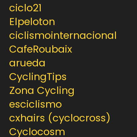
ciclo21
Elpeloton
ciclismointernacional
CafeRoubaix
arueda
CyclingTips
Zona Cycling
esciclismo
cxhairs (cyclocross)
Cyclocosm