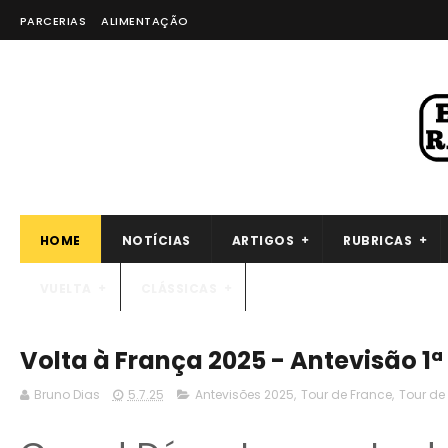
PARCERIAS
ALIMENTAÇÃO
HOME
NOTÍCIAS
ARTIGOS
RUBRICAS
VUELTA
CLÁSSICAS
Volta à França 2025 - Antevisão 1ª
Bruno Dias
5.7.25
Antevisões 2025
,
Tour de France
,
Tour de