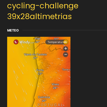
cycling-challenge
39x28altimetrias
METEO