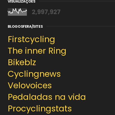
VISUALIZAÇÕES
2,997,927
BLOGOSFERA/SITES
Firstcycling
The inner Ring
Bikeblz
Cyclingnews
Velovoices
Pedaladas na vida
Procyclingstats