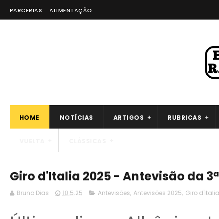
PARCERIAS
ALIMENTAÇÃO
HOME
NOTÍCIAS
ARTIGOS
RUBRICAS
VUELTA
CLÁSSICAS
Giro d'Italia 2025 - Antevisão da 3
Bruno Dias
10.5.25
Antevisões
,
Antevisões 2025
,
Giro d'Itali