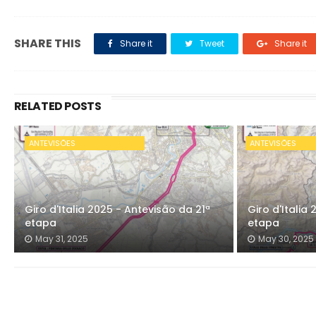
SHARE THIS
Share it
Tweet
Share it
RELATED POSTS
ANTEVISÕES
ANTEVISÕES
Giro d'Italia 2025 - Antevisão da 21ª
Giro d'Italia
etapa
etapa
May 31, 2025
May 30, 2025