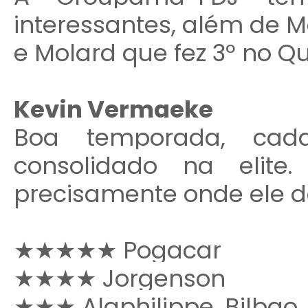
interessantes, além de
e Molard que fez 3º no Q
Kevin Vermaeke
Boa temporada, cad
consolidado na elite
precisamente onde ele de
★
★
★
★
★ Pogacar
★
★
★
★ Jorgenson
★
★
★ Alaphilippe, Bilbao