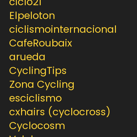
ciclo21
Elpeloton
ciclismointernacional
CafeRoubaix
arueda
CyclingTips
Zona Cycling
esciclismo
cxhairs (cyclocross)
Cyclocosm