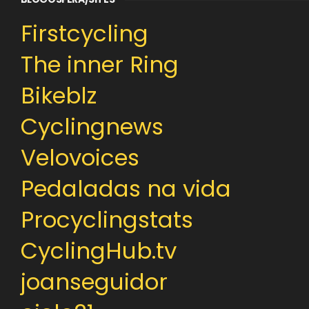
Firstcycling
The inner Ring
Bikeblz
Cyclingnews
Velovoices
Pedaladas na vida
Procyclingstats
CyclingHub.tv
joanseguidor