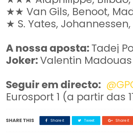
★
★ Van Gils, Benoot, Ma
★ S. Yates,
Johannessen, 
A nossa aposta:
Tadej P
Joker:
Valentin Madouas
Seguir em directo:
@GP
Eurosport 1 (a partir das 
SHARE THIS
Share it
Tweet
Share it