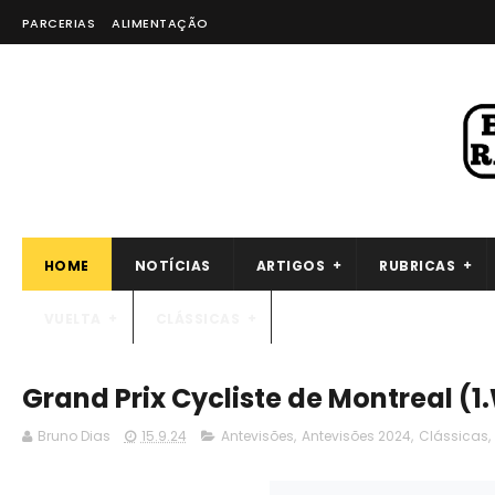
PARCERIAS
ALIMENTAÇÃO
HOME
NOTÍCIAS
ARTIGOS
RUBRICAS
VUELTA
CLÁSSICAS
Grand Prix Cycliste de Montreal (1
Bruno Dias
15.9.24
Antevisões
,
Antevisões 2024
,
Clássicas
,