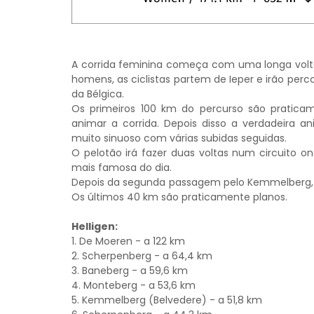
A corrida feminina começa com uma longa volta 
homens, as ciclistas partem de Ieper e irão per
da Bélgica.
Os primeiros 100 km do percurso são praticam
animar a corrida. Depois disso a verdadeira a
muito sinuoso com várias subidas seguidas.
O pelotão irá fazer duas voltas num circuito o
mais famosa do dia.
Depois da segunda passagem pelo Kemmelberg, a 
Os últimos 40 km são praticamente planos.
Helligen:
1. De Moeren - a 122 km
2. Scherpenberg - a 64,4 km
3. Baneberg - a 59,6 km
4. Monteberg - a 53,6 km
5. Kemmelberg (Belvedere) - a 51,8 km