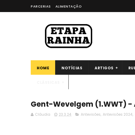
PARCERIAS
ALIMENTAÇÃO
HOME
NOTÍCIAS
ARTIGOS
RU
CLÁSSICAS
Gent-Wevelgem (1.WWT) - 
Cláudia
23.3.24
Antevisões
,
Antevisões 2024
,