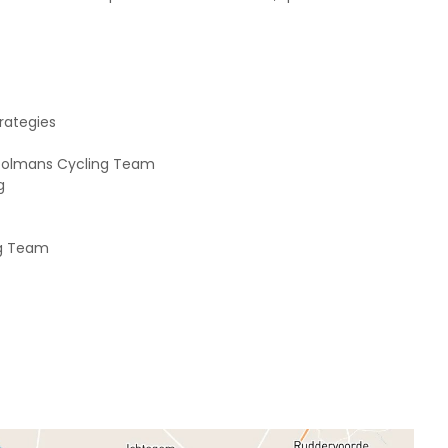
rategies
 Dolmans Cycling Team
g
ng Team