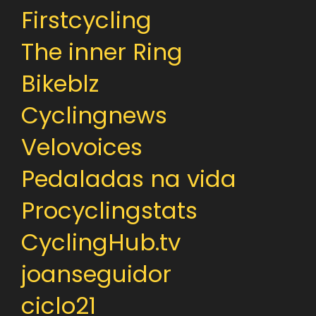
Firstcycling
The inner Ring
Bikeblz
Cyclingnews
Velovoices
Pedaladas na vida
Procyclingstats
CyclingHub.tv
joanseguidor
ciclo21