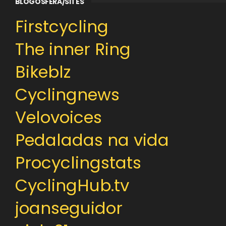
BLOGOSFERA/SITES
Firstcycling
The inner Ring
Bikeblz
Cyclingnews
Velovoices
Pedaladas na vida
Procyclingstats
CyclingHub.tv
joanseguidor