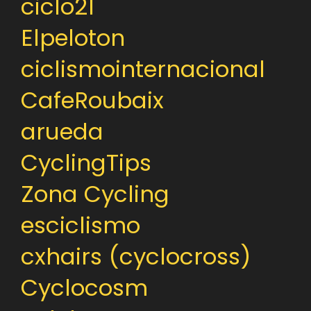
ciclo21
Elpeloton
ciclismointernacional
CafeRoubaix
arueda
CyclingTips
Zona Cycling
esciclismo
cxhairs (cyclocross)
Cyclocosm