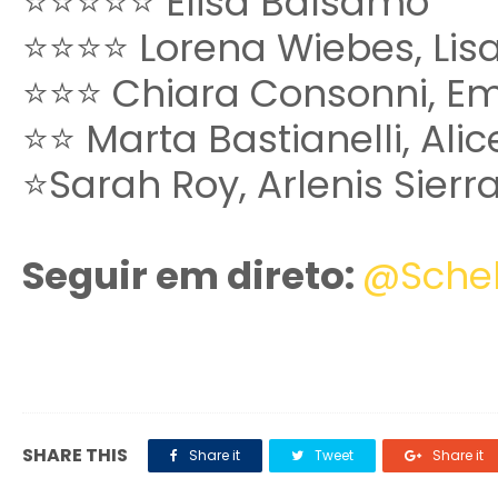
⭐️⭐️⭐️⭐️⭐️ Elisa Balsamo
⭐️⭐️⭐️⭐️ Lorena Wiebes, Li
⭐️⭐️⭐️ Chiara Consonni,
⭐️⭐️ Marta Bastianelli, Ali
⭐️Sarah Roy, Arlenis Sierr
Seguir em direto:
@Schel
SHARE THIS
Share it
Tweet
Share it