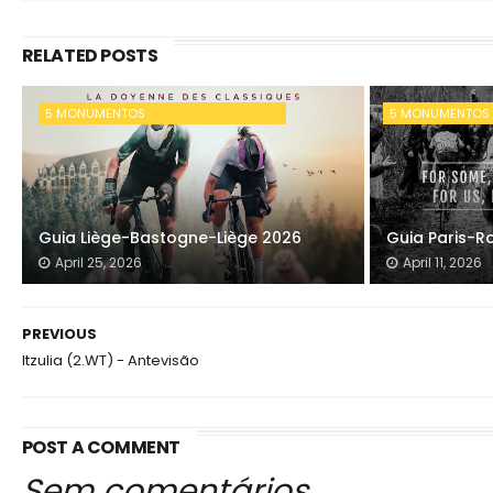
RELATED POSTS
5 MONUMENTOS
5 MONUMENTOS
Guia Liège-Bastogne-Liège 2026
Guia Paris-R
April 25, 2026
April 11, 2026
PREVIOUS
Itzulia (2.WT) - Antevisão
POST A COMMENT
Sem comentários