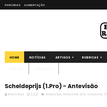
PARCERIAS
ALIMENTAÇÃO
HOME
NOTÍCIAS
ARTIGOS
RUBRICAS
VUELTA
CLÁSSICAS
Scheldeprijs (1.Pro) - Antevisão
Bruno Dias
7.4.21
Antevisões
,
Antevisões 2021
,
Clássicas
,
C