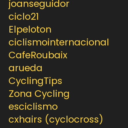
joanseguidor
ciclo21
Elpeloton
ciclismointernacional
CafeRoubaix
arueda
CyclingTips
Zona Cycling
esciclismo
cxhairs (cyclocross)