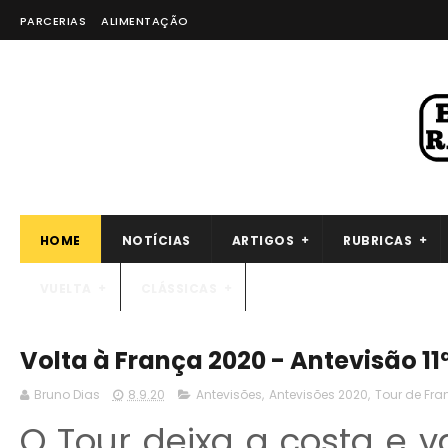
PARCERIAS
ALIMENTAÇÃO
HOME
NOTÍCIAS
ARTIGOS
RUBRICAS
VUELTA
CLÁSSICAS
Volta à França 2020 - Antevisão 11
Bruno Dias
8.9.20
Antevisões
,
Antevisões 2020
,
Tour de Fra
O Tour deixa a costa e v