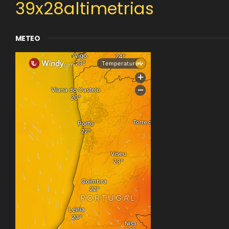
39x28altimetrias
METEO