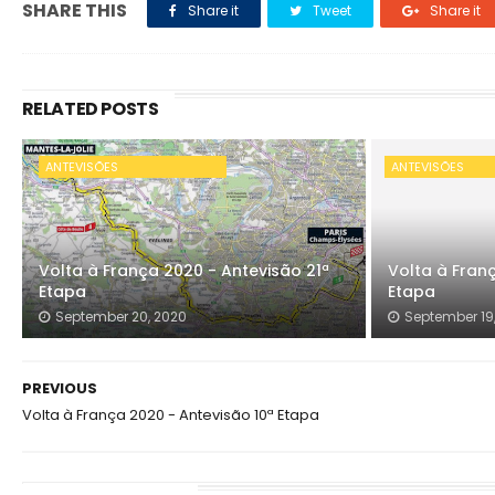
SHARE THIS
Share it
Tweet
Share it
RELATED POSTS
ANTEVISÕES
ANTEVISÕES
Volta à França 2020 - Antevisão 21ª
Volta à Fran
Etapa
Etapa
September 20, 2020
September 19
PREVIOUS
Volta à França 2020 - Antevisão 10ª Etapa