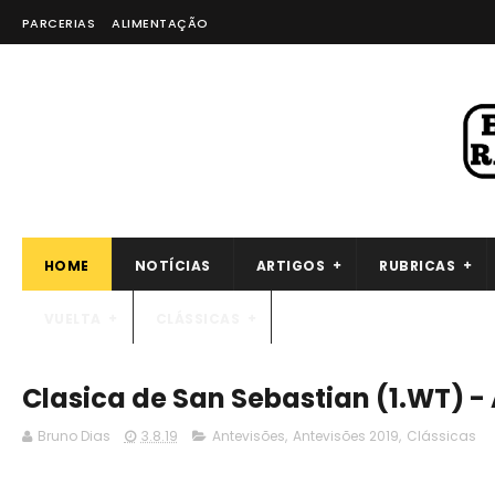
PARCERIAS
ALIMENTAÇÃO
HOME
NOTÍCIAS
ARTIGOS
RUBRICAS
VUELTA
CLÁSSICAS
Clasica de San Sebastian (1.WT) -
Bruno Dias
3.8.19
Antevisões
,
Antevisões 2019
,
Clássicas