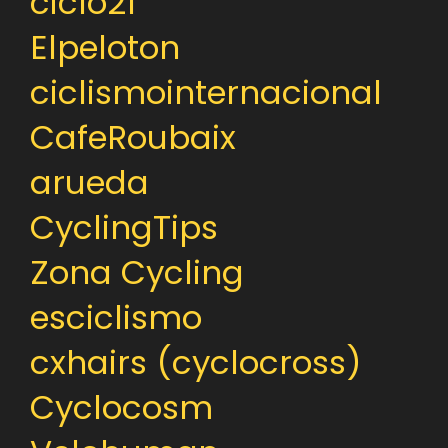
ciclo21
Elpeloton
ciclismointernacional
CafeRoubaix
arueda
CyclingTips
Zona Cycling
esciclismo
cxhairs (cyclocross)
Cyclocosm