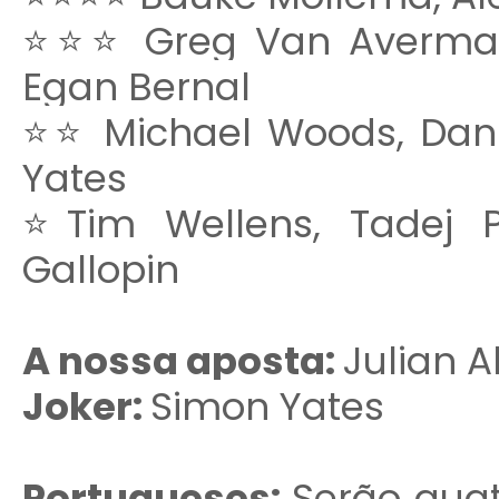
⭐⭐⭐ Greg Van Avermaet
Egan Bernal
⭐⭐ Michael Woods, Danie
Yates
⭐Tim Wellens, Tadej 
Gallopin
A nossa aposta:
Julian A
Joker:
Simon Yates
Portugueses:
Serão quat