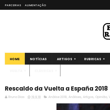
PARCERIAS
ALIMENTAÇÃO
HOME
NOTÍCIAS
ARTIGOS
RUBRICAS
VUELTA
CLÁSSICAS
Rescaldo da Vuelta a España 2018
Bruno Dias
19.9.18
Análise 2018
,
Análises
,
Artigos
,
Opinião
,