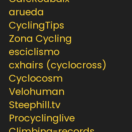
arueda
CyclingTips
Zona Cycling
esciclismo
cxhairs (cyclocross)
Cyclocosm
Velohuman
Steephill.tv
Procyclinglive
Climbing-records