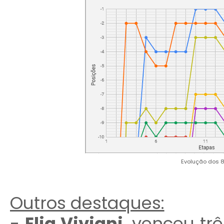
Evolução dos 8
Outros destaques:
-
Elia Viviani
, venceu tr