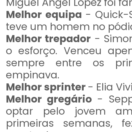
Miguel Angel López foi fa
Melhor equipa
- Quick-
teve um homem no pódi
Melhor trepador
- Simon
o esforço. Venceu ap
sempre entre os pri
empinava.
Melhor sprinter
- Elia Viv
Melhor gregário
- Sepp
optar pelo jovem am
primeiras semanas, f