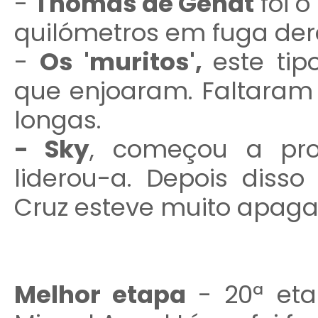
-
Thomas de Gendt
foi o
quilómetros em fuga der
-
Os 'muritos',
este ti
que enjoaram. Faltara
longas.
- Sky
, começou a pro
liderou-a. Depois diss
Cruz esteve muito apag
Melhor etapa
- 20ª eta