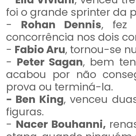
foi o grande sprinter da 
-
Rohan Dennis
, fez
concorrência nos dois con
-
Fabio Aru
, tornou-se n
-
Peter Sagan
, bem te
acabou por não conseg
prova ou terminá-la.
- Ben King
, venceu dua
figuras.
-
Nacer Bouhanni,
rena