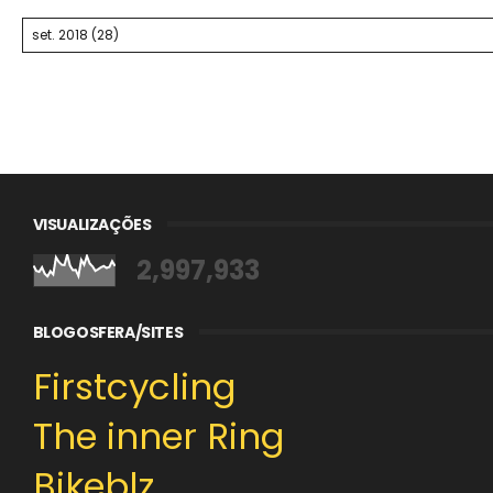
VISUALIZAÇÕES
2,997,933
BLOGOSFERA/SITES
Firstcycling
The inner Ring
Bikeblz