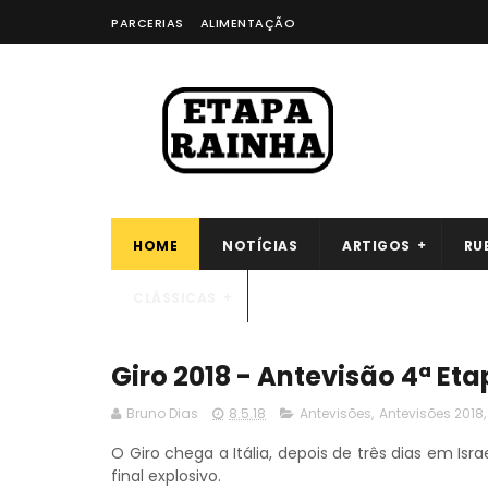
PARCERIAS
ALIMENTAÇÃO
HOME
NOTÍCIAS
ARTIGOS
RU
CLÁSSICAS
Giro 2018 - Antevisão 4ª Et
Bruno Dias
8.5.18
Antevisões
,
Antevisões 2018
O Giro chega a Itália, depois de três dias em Isra
final explosivo.