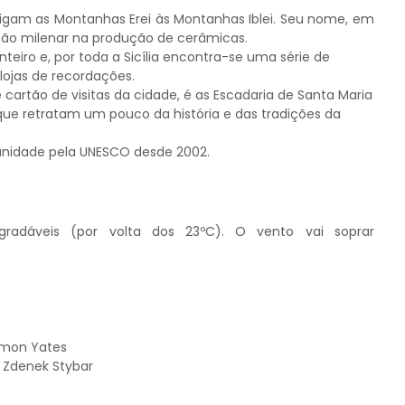
e ligam as Montanhas Erei às Montanhas Iblei. Seu nome, em
dição milenar na produção de cerâmicas.
eiro e, por toda a Sicília encontra-se uma série de
lojas de recordações.
cartão de visitas da cidade, é as Escadaria de Santa Maria
que retratam um pouco da história e das tradições da
anidade pela UNESCO desde 2002.
gradáveis (por volta dos 23ºC). O vento vai soprar
Simon Yates
, Zdenek Stybar