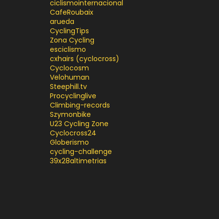
ciclismointernacional
CafeRoubaix
arueda
CyclingTips
Zona Cycling
esciclismo
cxhairs (cyclocross)
Cyclocosm
Velohuman
Steephill.tv
Procyclinglive
Climbing-records
Szymonbike
U23 Cycling Zone
Cyclocross24
Globerismo
cycling-challenge
39x28altimetrias