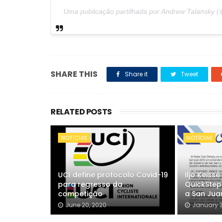
Uma publicação partilhada por Andrew Talansky 
SHARE THIS
Share it
Tweet
RELATED POSTS
NOTÍCIAS
NOTÍCIAS
UCI define protocolo Covid-19
Iljo Keiss
para regresso da
QuickStep
competição
a San Jua
June 20, 2020
January 3