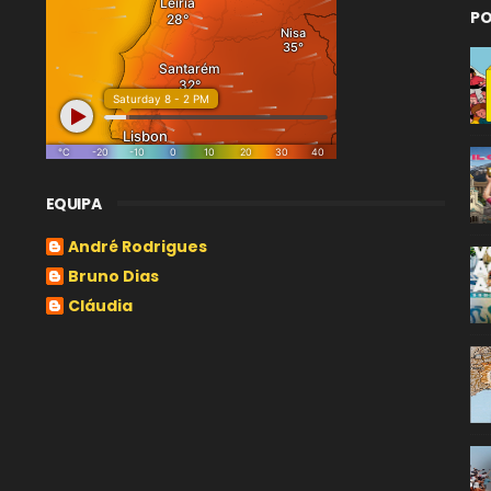
PO
EQUIPA
André Rodrigues
Bruno Dias
Cláudia