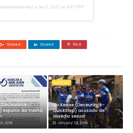
(@andrewtalansky) a
Set 5, 2017 às 9:47 PDT
Share it
Share it
Pin it
NOTÍCIAS
e (Deceuninck-
Iljo Keisse (Deceuninck-
) expulso da Vuelta
QuickStep) acusado de
n
assédio sexual
0, 2019
January 29, 2019