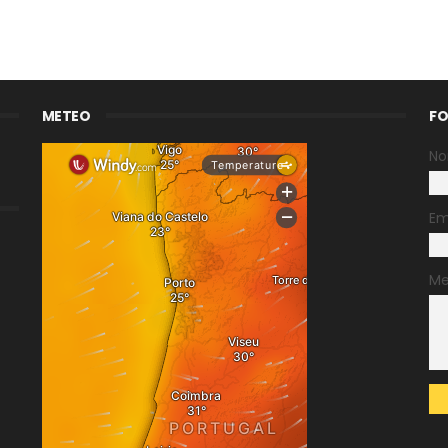
METEO
FO
N
Em
M