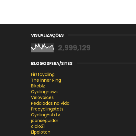
VISUALIZAÇÕES
2,999,129
BLOGOSFERA/SITES
Firstcycling
The inner Ring
Bikeblz
Cyclingnews
Velovoices
Pedaladas na vida
Procyclingstats
CyclingHub.tv
joanseguidor
ciclo21
Elpeloton