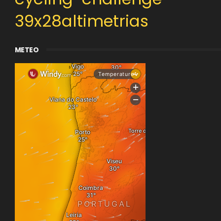
39x28altimetrias
METEO