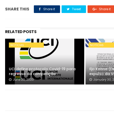
SHARE THIS
Share it
Tweet
Share it
RELATED POSTS
NOTÍCIAS
NOTÍCIAS
UCI define protocolo Covid-19 para
Iljo Keisse 
regresso da competição
expulso da V
June 20, 2020
January 30, 