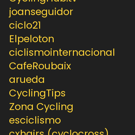
joanseguidor
ciclo21
Elpeloton
ciclismointernacional
CafeRoubaix
arueda
CyclingTips
Zona Cycling
esciclismo
cxhairs (cyclocross)