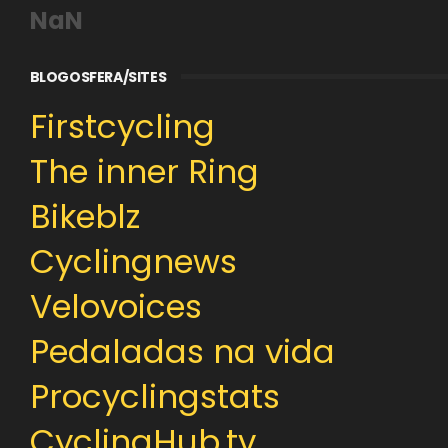
NaN
BLOGOSFERA/SITES
Firstcycling
The inner Ring
Bikeblz
Cyclingnews
Velovoices
Pedaladas na vida
Procyclingstats
CyclingHub.tv