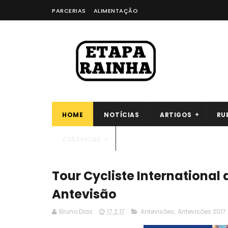
PARCERIAS
ALIMENTAÇÃO
HOME
NOTÍCIAS
ARTIGOS
RU
CLÁSSICAS
Tour Cycliste International 
Antevisão
Bruno Dias
17.2.17
Antevisões
,
Antevisões 2017