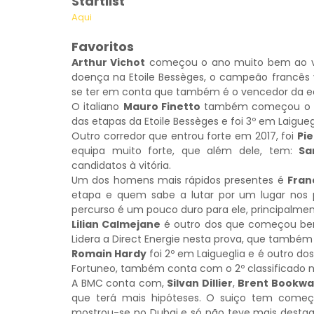
Startlist
Aqui
Favoritos
Arthur Vichot
começou o ano muito bem ao ven
doença na Etoile Bessèges, o campeão francês v
se ter em conta que também é o vencedor da e
O italiano
Mauro Finetto
também começou o ano
das etapas da Etoile Bessèges e foi 3º em Laiguegl
Outro corredor que entrou forte em 2017, foi
Pie
equipa muito forte, que além dele, tem:
Sa
candidatos à vitória.
Um dos homens mais rápidos presentes é
Fran
etapa e quem sabe a lutar por um lugar nos p
percurso é um pouco duro para ele, principalme
Lilian Calmejane
é outro dos que começou bem o
Lidera a Direct Energie nesta prova, que també
Romain Hardy
foi 2º em Laigueglia e é outro d
Fortuneo, também conta com o 2º classificado na
A BMC conta com,
Silvan Dillier
,
Brent Bookwa
que terá mais hipóteses. O suiço tem começ
mostrou-se no Dubai e só não teve mais destaqu