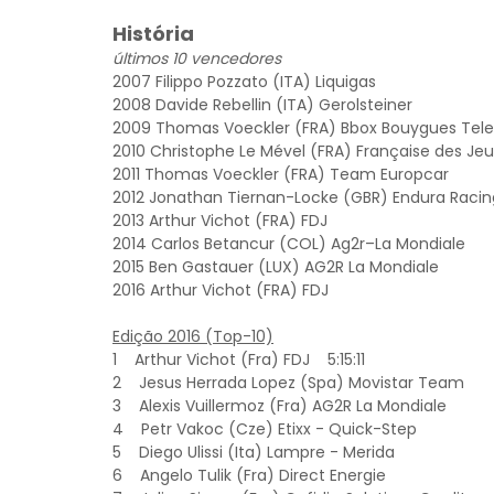
História
últimos 10 vencedores
2007 Filippo Pozzato (ITA) Liquigas
2008 Davide Rebellin (ITA) Gerolsteiner
2009 Thomas Voeckler (FRA) Bbox Bouygues Te
2010 Christophe Le Mével (FRA) Française des Jeu
2011 Thomas Voeckler (FRA) Team Europcar
2012 Jonathan Tiernan-Locke (GBR) Endura Racin
2013 Arthur Vichot (FRA) FDJ
2014 Carlos Betancur (COL) Ag2r–La Mondiale
2015 Ben Gastauer (LUX) AG2R La Mondiale
2016 Arthur Vichot (FRA) FDJ
Edição 2016 (Top-10)
1 Arthur Vichot (Fra) FDJ 5:15:11
2 Jesus Herrada Lopez (Spa) Movistar Tea
3 Alexis Vuillermoz (Fra) AG2R La Mondiale
4 Petr Vakoc (Cze) Etixx - Quick-Step
5 Diego Ulissi (Ita) Lampre - Merida
6 Angelo Tulik (Fra) Direct Energie