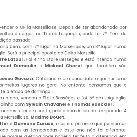
cer o GP la Marseillaise. Depois de ter abandonado por
oltou à cargas, no Trofeo Laigueglia, onde foi 7º. Tem de
dição passada.
 bem, com 7º lugar na Marseillaise, um 3º lugar numa
ia. Será a principal aposta da Delko Marseille.
rre Latour.
Foi 4º na Etoile Bessèges e está inserido numa
muel Dumoulin
e
Mickael Cherel
, que também são
cesco Gavazzi
. O italiano é um candidato a ganhar uma
rimeiros lugares na geral. No entanto, pensamos que o
nte a etapa de domingo.
 ano, venceu a Etoile Bessèges e foi 15º em Laigueglia.
m alinha com
Sylvain Chavanel
e
Thomas Voeckler.
os nomes a ter em conta, pelo o bom inicio de temporada. A
 Marseillaise,
Maxime Bouet
.
lter
e
Damiano Caruso
, mas é o primeiro que pensamos
ado bem as temporadas e este ano não foi diferente,
e porque a etapa onde poderia ter feito a diferença, em