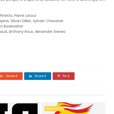
Finetto
, Pierre Latour
ne, Silvan Dillier
, Sylvain Chavanel
nt Bookwalter
baud, Anthony Roux, Alexandre Geniez
Share it
Share it
Pin it
ANTEVISÕES