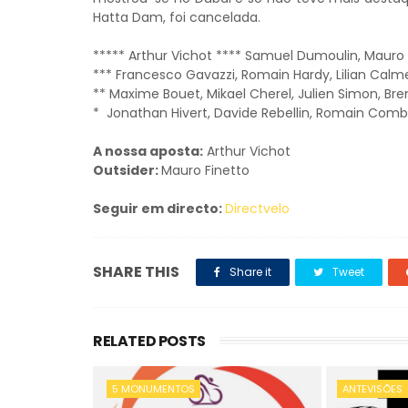
Hatta Dam, foi cancelada.
***** Arthur Vichot
**** Samuel Dumoulin, Mauro 
*** Francesco Gavazzi, Romain Hardy, Lilian Calmeja
** Maxime Bouet, Mikael Cherel, Julien Simon, Bre
* Jonathan Hivert, Davide Rebellin, Romain Com
A nossa aposta:
Arthur Vichot
Outsider:
Mauro Finetto
Seguir em directo:
Directvelo
SHARE THIS
Share it
Tweet
RELATED POSTS
5 MONUMENTOS
ANTEVISÕES