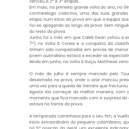
venceu a 2ª e 3ª etapas.
Em maio, na primeira grande volta do ano, no G
contrarelógio colectivo, uma das suas grande
etapa, num inicio da prova em que a equipa au
foi-se apagando ao longo da prova. Sem ninguém
do resto da prova.
Junho foi o mês em que Caleb Ewan voltou a est
7ª) na Volta à Coreia e a conquista da classif
tinham sido conquistadas em provas de menor es
jovem australiano estava a exceder as expectati
Ainda em junho, na Volta à Suiça, Matthews venc
O mês de julho é sempre marcado pelo Tour,
desastrada na prova, onde o azar marcou pres
uma vez para a queda de Gerrans que fracturou 
Agosto iria começar da melhor maneira, com a
momento que fica marcado com a surpresa do ci
estava na frente da prova.
A temporada caminhava para o seu fim, a Vue
inicio extraordinário do pequeno colombiano, q
na 5ª posição da geral, um excelente indicador