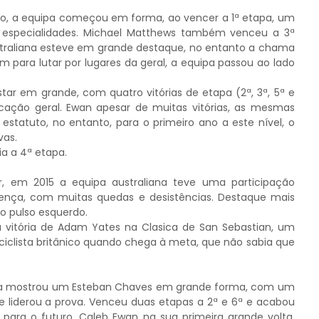
iro, a equipa começou em forma, ao vencer a 1ª etapa, um
s especialidades. Michael Matthews também venceu a 3ª
straliana esteve em grande destaque, no entanto a chama
 para lutar por lugares da geral, a equipa passou ao lado
ar em grande, com quatro vitórias de etapa (2ª, 3ª, 5ª e
icação geral. Ewan apesar de muitas vitórias, as mesmas
tatuto, no entanto, para o primeiro ano a este nível, o
vas.
ia a 4ª etapa.
 em 2015 a equipa australiana teve uma participação
ença, com muitas quedas e desistências. Destaque mais
o pulso esquerdo.
 vitória de Adam Yates na Clasica de San Sebastian, um
clista britânico quando chega à meta, que não sabia que
lta mostrou um Esteban Chaves em grande forma, com um
ue liderou a prova. Venceu duas etapas a 2ª e 6ª e acabou
 para o futuro. Caleb Ewan na sua primeira grande volta,