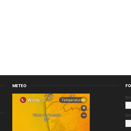
METEO
FO
N
Em