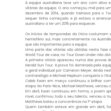
A equipa australiana teve um ano com altos e
vitórias da equipa. O ano começou mal para um
dezembro de 2014, quando treinava para o Tou
sequer tinha começado e já estava a arrancar 
australiano a ter um 2015 para esquecer.
Os inícios de temporadas da Orica costumam s
hemisfério sul, mais concretamente na Austráli
que são importantes para a equipa.
Uma parte das vitórias são obtidas nesta fase 
World Tour de casa, no Tour Down Under não obte
A primeira vitória apareceu numa das provas d
Herald Sun Tour. A prova foi dominada pela equ
a geral individual por Cameron Meyer. Ainda ne
contrarelógio e Michael Hepburn conquista o tít
Caleb Ewan em março continuou a brilhar com 
etapa. No Paris-Nice, Michael Matthews, venceu a
Em abril, Ewan continuou em forma, o jovem spr
nível, confirmou todo o seu talento, venceu a Vu
Matthews bateu a concorrência na 1ª etapa.
Quem também esteve em grande em abril, foi M