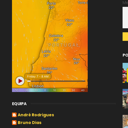
M
PO
EQUIPA
André Rodrigues
Bruno Dias