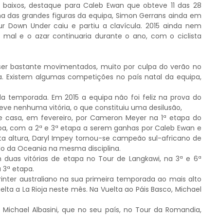
 baixos, destaque para Caleb Ewan que obteve 11 das 28
a das grandes figuras da equipa, Simon Gerrans ainda em
r Down Under caiu e partiu a clavícula. 2015 ainda nem
mal e o azar continuaria durante o ano, com o ciclista
er bastante movimentados, muito por culpa do verão no
a. Existem algumas competições no país natal da equipa,
da temporada. Em 2015 a equipa não foi feliz na prova do
ve nenhuma vitória, o que constituiu uma desilusão,
e casa, em fevereiro, por Cameron Meyer na 1ª etapa do
ipa, com a 2ª e 3ª etapa a serem ganhas por Caleb Ewan e
sta altura, Daryl Impey tornou-se campeão sul-africano de
ulo da Oceania na mesma disciplina.
duas vitórias de etapa no Tour de Langkawi, na 3ª e 6ª
 3ª etapa.
inter australiano na sua primeira temporada ao mais alto
elta a La Rioja neste mês. Na Vuelta ao Páis Basco, Michael
ichael Albasini, que no seu país, no Tour da Romandia,