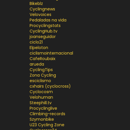
Bikeblz
Cyclingnews
Velovoices
Pedaladas na vida
Procyclingstats
CyclingHub.tv
joanseguidor
ciclo21
Elpeloton
ciclismointernacional
CafeRoubaix
arueda
CyclingTips
Zona Cycling
esciclismo
cxhairs (cyclocross)
Cyclocosm
Velohuman
Steephill.tv
Procyclinglive
Climbing-records
Szymonbike
U23 Cycling Zone