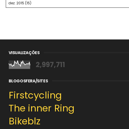
VISUALIZAÇÕES
2,997,711
BLOGOSFERA/SITES
Firstcycling
The inner Ring
Bikeblz