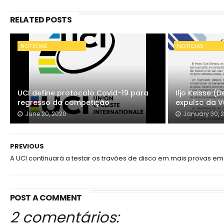
RELATED POSTS
NOTÍCIAS
NOTÍCIAS
UCI define protocolo Covid-19 para
Iljo Keisse 
regresso da competição
expulso da V
June 20, 2020
January 30, 
PREVIOUS
A UCI continuará a testar os travões de disco em mais provas em
POST A COMMENT
2 comentários: