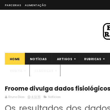
PARCERIAS
ALIMENTAÇÃO
HOME
NOTÍCIAS
ARTIGOS
RUBRICAS
VUELTA
CLÁSSICAS
Froome divulga dados fisiológico
Bruno Dias
4.12.15
Notícias
Os resultados dos dados 