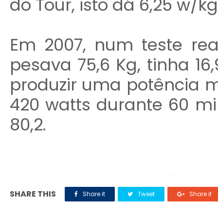
do Tour, isto dá 6,25 w/kg
Em 2007, num teste re
pesava 75,6 Kg, tinha 1
produzir uma potência m
420 watts durante 60 m
80,2.
SHARE THIS
Share it
Tweet
Share it