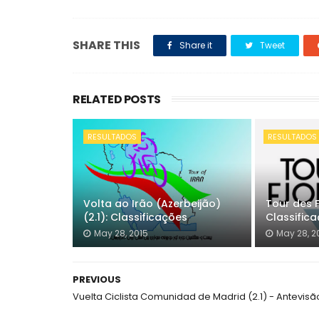
SHARE THIS
Share it
Tweet
RELATED POSTS
RESULTADOS
RESULTADOS
Volta ao Irão (Azerbeijão)
Tour des F
(2.1): Classificações
Classific
May 28, 2015
May 28, 2
PREVIOUS
Vuelta Ciclista Comunidad de Madrid (2.1) - Antevisã