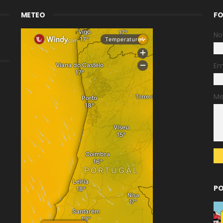
METEO
FO
N
Em
M
PO