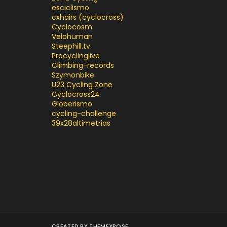
esciclismo
cxhairs (cyclocross)
Cyclocosm
Velohuman
Steephill.tv
Procyclinglive
Climbing-records
Szymonbike
U23 Cycling Zone
Cyclocross24
Globerismo
cycling-challenge
39x28altimetrias
CREATED BY
THEMEXPOSE