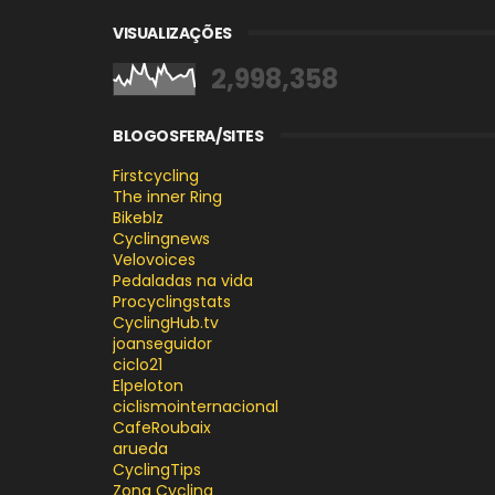
VISUALIZAÇÕES
2,998,358
BLOGOSFERA/SITES
Firstcycling
The inner Ring
Bikeblz
Cyclingnews
Velovoices
Pedaladas na vida
Procyclingstats
CyclingHub.tv
joanseguidor
ciclo21
Elpeloton
ciclismointernacional
CafeRoubaix
arueda
CyclingTips
Zona Cycling