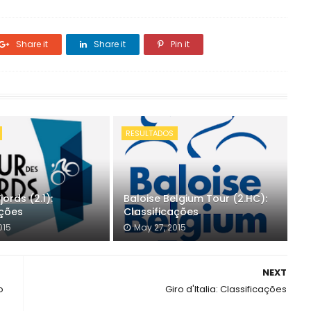
Share it
Share it
Pin it
RESULTADOS
jords (2.1):
Baloise Belgium Tour (2.HC):
ações
Classificações
015
May 27, 2015
NEXT
o
Giro d'Italia: Classificações