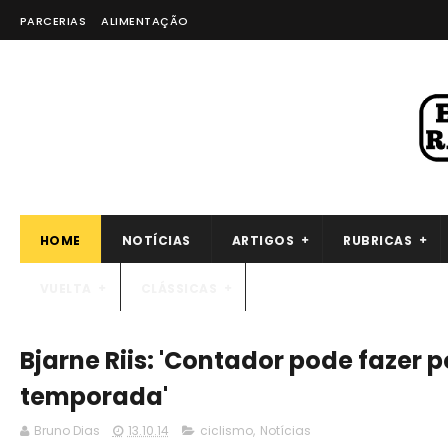
PARCERIAS
ALIMENTAÇÃO
HOME
NOTÍCIAS
ARTIGOS
RUBRICAS
VUELTA
CLÁSSICAS
Bjarne Riis: 'Contador pode fazer
temporada'
Bruno Dias
13.10.14
ciclismo
,
Notícias