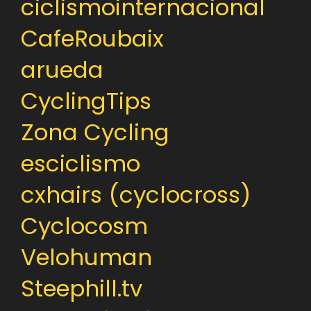
ciclismointernacional
CafeRoubaix
arueda
CyclingTips
Zona Cycling
esciclismo
cxhairs (cyclocross)
Cyclocosm
Velohuman
Steephill.tv