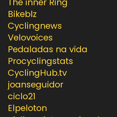
The inner Ring
Bikeblz
Cyclingnews
Velovoices
Pedaladas na vida
Procyclingstats
CyclingHub.tv
joanseguidor
ciclo21
Elpeloton