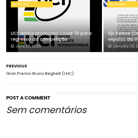
NOTÍCIAS
NOTÍCIAS
UCI define protocolo Covid-19 para
Iljo Keisse 
regresso da competição
expulso da V
June 20, 2020
January 30, 
PREVIOUS
Gran Premio Bruno Beghelli (1.HC)
POST A COMMENT
Sem comentários