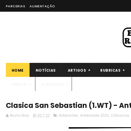
PARCERIAS
ALIMENTAÇÃO
HOME
NOTÍCIAS
ARTIGOS
RUBRICAS
VUELTA
CLÁSSICAS
Clasica San Sebastian (1.WT) - An
Bruno Dias
30.7.22
Antevisões
,
Antevisões 2022
,
Clássicas