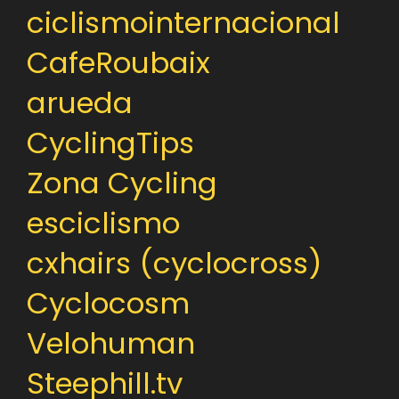
ciclismointernacional
CafeRoubaix
arueda
CyclingTips
Zona Cycling
esciclismo
cxhairs (cyclocross)
Cyclocosm
Velohuman
Steephill.tv