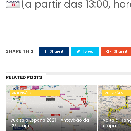
(a partir das 13:00, ho
SHARE THIS
Share it
Tweet
Share it
RELATED POSTS
ANTEVISÕES
ANTEVISÕES
Vuelta a España 2021 - Antevisão da
Volta à Franç
12ª etapa
etapa