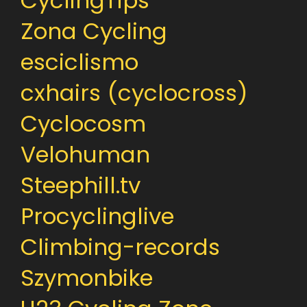
CyclingTips
Zona Cycling
esciclismo
cxhairs (cyclocross)
Cyclocosm
Velohuman
Steephill.tv
Procyclinglive
Climbing-records
Szymonbike