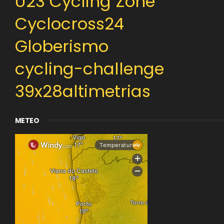
U23 Cycling Zone
Cyclocross24
Globerismo
cycling-challenge
39x28altimetrias
METEO