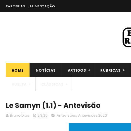
PARCERIAS
ALIMENTAÇÃO
HOME
NOTÍCIAS
ARTIGOS
RUBRICAS
VUELTA
CLÁSSICAS
Le Samyn (1.1) - Antevisão
Bruno Dias
2.3.20
Antevisões
,
Antevisões 2020