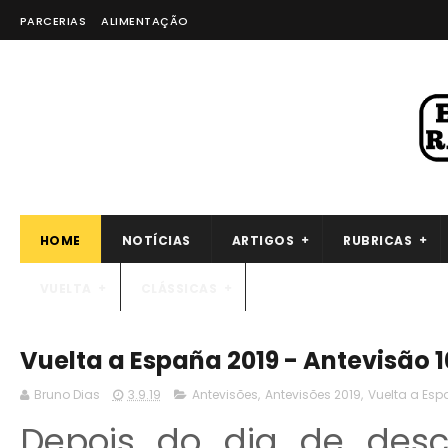
PARCERIAS
ALIMENTAÇÃO
HOME
NOTÍCIAS
ARTIGOS
RUBRICAS
VUELTA
CLÁSSICAS
Vuelta a España 2019 - Antevisão 
Bruno Dias
3.9.19
Antevisões
,
Antevisões 2019
,
Vuelta a Es
Depois do dia de des