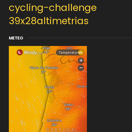
cycling-challenge
39x28altimetrias
METEO