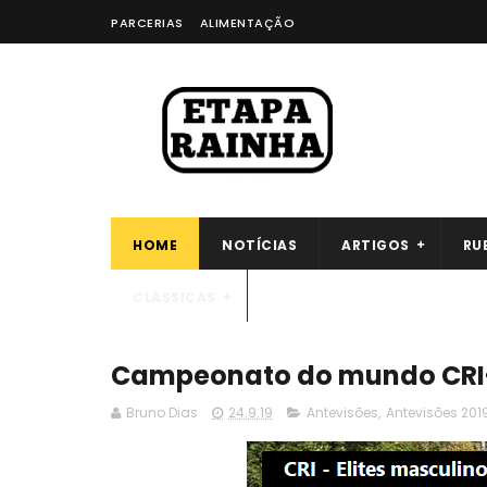
PARCERIAS
ALIMENTAÇÃO
HOME
NOTÍCIAS
ARTIGOS
RU
CLÁSSICAS
Campeonato do mundo CRI-E
Bruno Dias
24.9.19
Antevisões
,
Antevisões 201