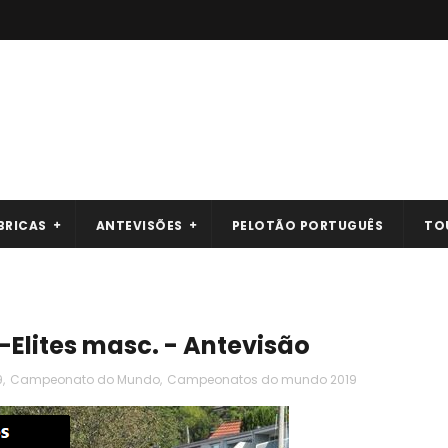
BRICAS
ANTEVISÕES
PELOTÃO PORTUGUÊS
TO
lites masc. - Antevisão
9
,
Campeonato do Mundo
,
Campeonatos do mundo 2019