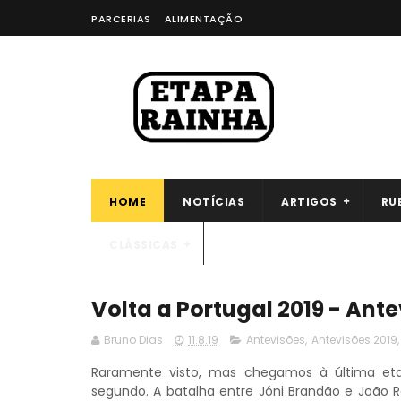
PARCERIAS
ALIMENTAÇÃO
HOME
NOTÍCIAS
ARTIGOS
RU
CLÁSSICAS
Volta a Portugal 2019 - Ant
Bruno Dias
11.8.19
Antevisões
,
Antevisões 2019
Raramente visto, mas chegamos à última eta
segundo. A batalha entre Jóni Brandão e João R