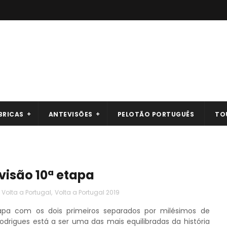
BRICAS
ANTEVISÕES
PELOTÃO PORTUGUÊS
TO
evisão 10ª etapa
,
Volta a Portugal
,
Volta a Portugal 2019
pa com os dois primeiros separados por milésimos de
odrigues está a ser uma das mais equilibradas da história