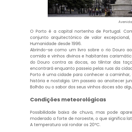
Avenida
O Porto é a capital nortenha de Portugal. C
conjunto arquitectónico de valor excepcional,
Humanidade desde 1996.
Abrindo-se como um livro sobre o rio Douro ao
comida e vinhos divinos e habitantes carismáti
do Douro contra as docas, ao tilintar das ta
encontrará enquanto passeia pelas ruas da cida
Porto é uma cidade para conhecer a caminhar, a
história e nostalgia. Um passeio ao anoitecer j
Bolhão ou o sabor dos seus vinhos doces são alg
Condições meteorológicas
Possibilidade baixa de chuva, mas pode apa
moderado a forte de noroeste, o que significa lat
A temperatura vai rondar os 20ºC.