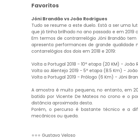
Favoritos
Jóni Brandão vs João Rodrigues
Tudo se resume a este duelo. Está a ser uma lu
que já tinha brilhado no ano passado e em 2019 
Em termos de contrarrrelógio Jóni Brandão tem 
apresenta performances de grande qualidade na
contarrelógios dos dois em 2018 e 2019:
Volta a Portugal 2018 - 10ª etapa (20 KM) - João
Volta ao Alentejo 2019 - 5ª etapa (8.5 Km) - Joã
Volta a Portugal 2019 - Prólogo (6 Km) - Jóni Br
A amostra é muito pequena, no entanto, em 2018
batido por Vicente De Mateos no crono e o por
distância aproximada desta.
Porém, o percurso é bastante técnico e a dif
mecânicos ou queda.
⭐⭐⭐ Gustavo Veloso