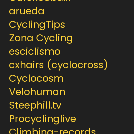
arueda
CyclingTips
Zona Cycling
esciclismo
cxhairs (cyclocross)
Cyclocosm
Velohuman
Steephill.tv
Procyclinglive
Climbing-records