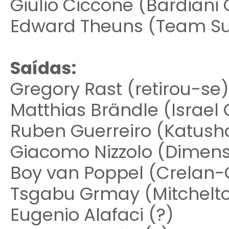
Giulio Ciccone (Bardiani 
Edward Theuns (Team Su
Saídas:
Gregory Rast (retirou-se)
Matthias Brändle (Israe
Ruben Guerreiro (Katush
Giacomo Nizzolo (Dimens
Boy van Poppel (Crelan-
Tsgabu Grmay (Mitchelto
Eugenio Alafaci (?)