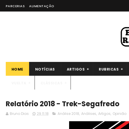
PARCERIAS
ALIMENTAÇÃO
HOME
NOTÍCIAS
ARTIGOS
RUBRICAS
VUELTA
CLÁSSICAS
Relatório 2018 - Trek-Segafredo
Bruno Dias
29.11.18
Análise 2018
,
Análises
,
Artigos
,
Opinião