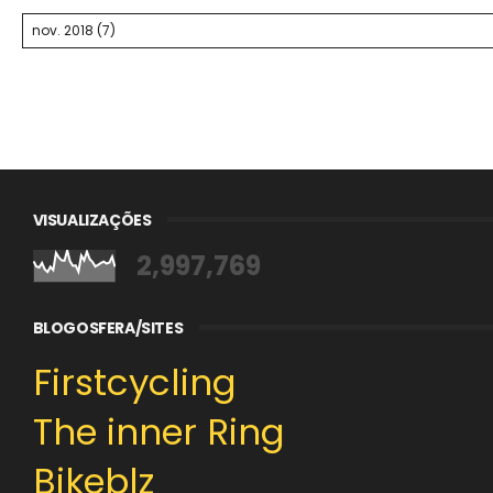
VISUALIZAÇÕES
2,997,769
BLOGOSFERA/SITES
Firstcycling
The inner Ring
Bikeblz