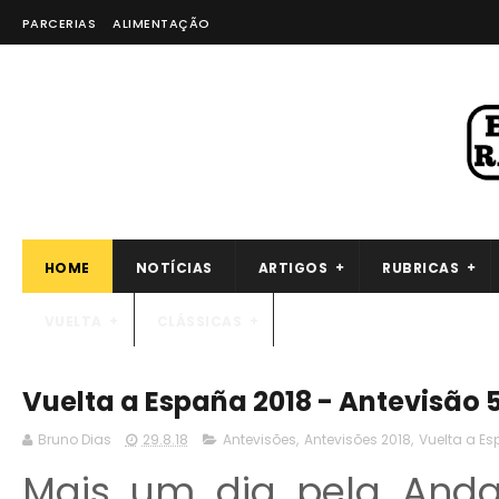
PARCERIAS
ALIMENTAÇÃO
HOME
NOTÍCIAS
ARTIGOS
RUBRICAS
VUELTA
CLÁSSICAS
Vuelta a España 2018 - Antevisão 
Bruno Dias
29.8.18
Antevisões
,
Antevisões 2018
,
Vuelta a E
Mais um dia pela Anda