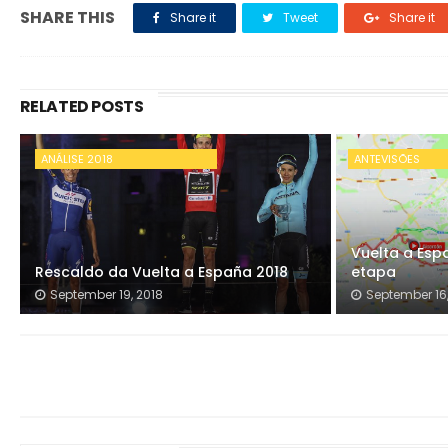
SHARE THIS
Share it
Tweet
Share it
RELATED POSTS
ANÁLISE 2018
ANTEVISÕES
Vuelta a Esp
Rescaldo da Vuelta a España 2018
etapa
September 19, 2018
September 16,