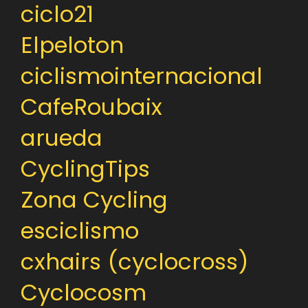
ciclo21
Elpeloton
ciclismointernacional
CafeRoubaix
arueda
CyclingTips
Zona Cycling
esciclismo
cxhairs (cyclocross)
Cyclocosm