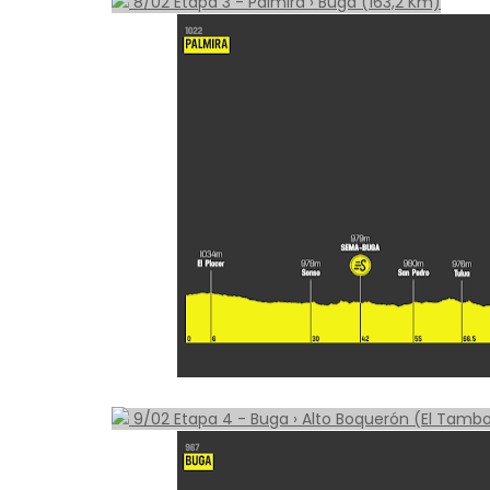
8/02 Etapa 3 - Palmira › Buga (163,2 Km)
9/02 Etapa 4 - Buga › Alto Boquerón (El Tambo