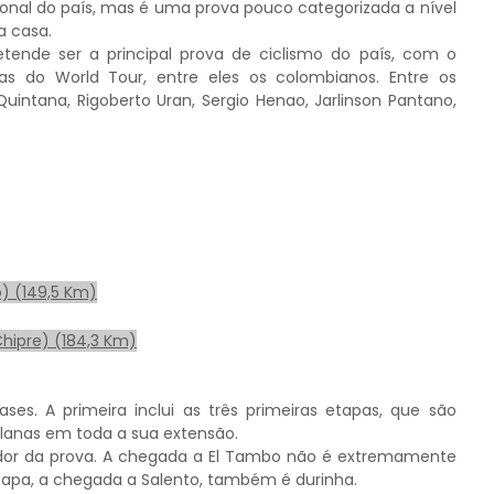
ional do país, mas é uma prova pouco categorizada a nível
a casa.
tende ser a principal prova de ciclismo do país, com o
tas do World Tour, entre eles os colombianos. Entre os
Quintana, Rigoberto Uran, Sergio Henao, Jarlinson Pantano,
) (149,5 Km)
Chipre) (184,3 Km)
es. A primeira inclui as três primeiras etapas, que são
planas em toda a sua extensão.
edor da prova. A chegada a El Tambo não é extremamente
 etapa, a chegada a Salento, também é durinha.