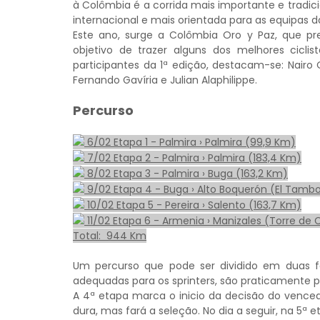
à Colômbia é a corrida mais importante e tradic
internacional e mais orientada para as equipas d
Este ano, surge a Colômbia Oro y Paz, que pre
objetivo de trazer alguns dos melhores ciclis
participantes da 1ª edição, destacam-se: Nairo 
Fernando Gavíria e Julian Alaphilippe.
Percurso
6/02 Etapa 1 - Palmira › Palmira (99,9 Km)
7/02 Etapa 2 - Palmira › Palmira (183,4 Km)
8/02 Etapa 3 - Palmira › Buga (163,2 Km)
9/02 Etapa 4 - Buga › Alto Boquerón (El Tambo
10/02 Etapa 5 - Pereira › Salento (163,7 Km)
11/02 Etapa 6 - Armenia › Manizales (Torre de 
Total: 944 Km
Um percurso que pode ser dividido em duas fas
adequadas para os sprinters, são praticamente 
A 4ª etapa marca o inicio da decisão do venc
dura, mas fará a seleção. No dia a seguir, na 5ª