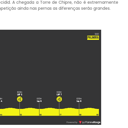
ecidid. A chegada a Torre de Chipre, não é extremamente
etição ainda nas pernas as diferenças serão grandes.