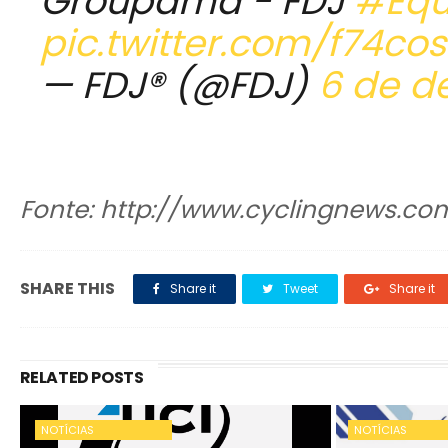
Groupama - FDJ
#Equ
pic.twitter.com/f74c
— FDJ® (@FDJ)
6 de d
Fonte: http://www.cyclingnews.co
SHARE THIS
Share it
Tweet
Share it
RELATED POSTS
NOTÍCIAS
NOTÍCIAS