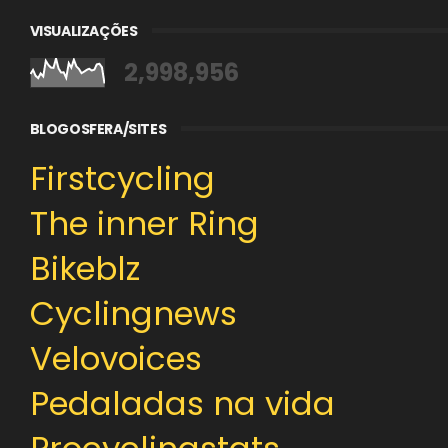
VISUALIZAÇÕES
2,998,956
BLOGOSFERA/SITES
Firstcycling
The inner Ring
Bikeblz
Cyclingnews
Velovoices
Pedaladas na vida