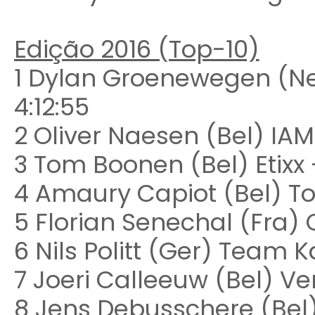
Edição 2016 (Top-10)
1 Dylan Groenewegen (N
4:12:55
2 Oliver Naesen (Bel) IAM
3 Tom Boonen (Bel) Etixx
4 Amaury Capiot (Bel) To
5 Florian Senechal (Fra) C
6 Nils Politt (Ger) Team 
7 Joeri Calleeuw (Bel) 
8 Jens Debusschere (Bel)