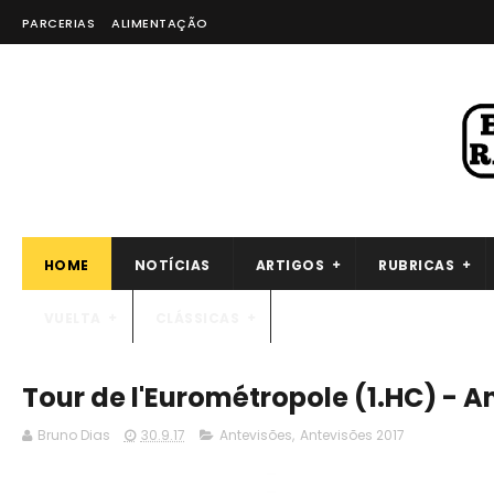
PARCERIAS
ALIMENTAÇÃO
HOME
NOTÍCIAS
ARTIGOS
RUBRICAS
VUELTA
CLÁSSICAS
Tour de l'Eurométropole (1.HC) - A
Bruno Dias
30.9.17
Antevisões
,
Antevisões 2017