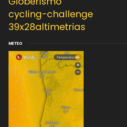
Globerismo
cycling-challenge
39x28altimetrias
METEO