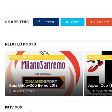
SHARE THIS
Share it
Tweet
Share it
RELATED POSTS
5 MONUMENTOS
ANTEVISÕES
Guia Milão-São Remo 2018
Japan Cup (1
March 17, 2018
October 21, 20
PREVIOUS