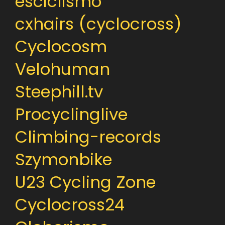
esciclismo
cxhairs (cyclocross)
Cyclocosm
Velohuman
Steephill.tv
Procyclinglive
Climbing-records
Szymonbike
U23 Cycling Zone
Cyclocross24