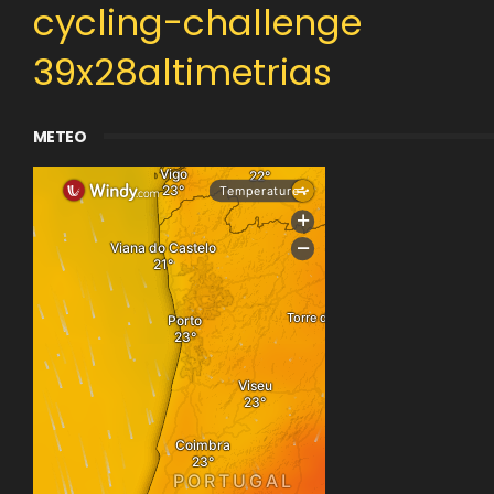
cycling-challenge
39x28altimetrias
METEO