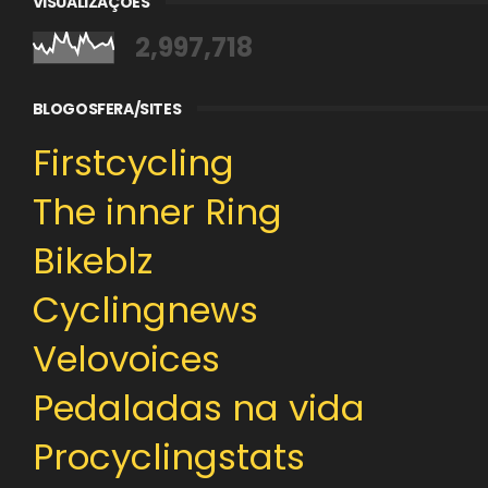
VISUALIZAÇÕES
2,997,718
BLOGOSFERA/SITES
Firstcycling
The inner Ring
Bikeblz
Cyclingnews
Velovoices
Pedaladas na vida
Procyclingstats