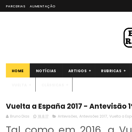
PARCERIAS
ALIMENTAÇÃO
HOME
NOTÍCIAS
ARTIGOS
RUBRICAS
VUELTA
CLÁSSICAS
Vuelta a España 2017 - Antevisão 1
Bruno Dias
18.8.17
Antevisões
,
Antevisões 2017
,
Vuelta a Es
Tal como em 2016, a Vu