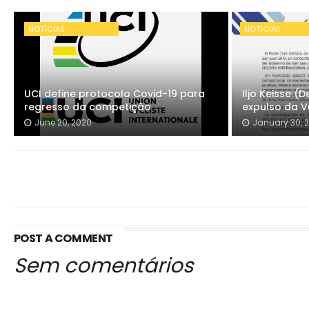
NOTÍCIAS
NOTÍCIAS
UCI define protocolo Covid-19 para
Iljo Keisse 
regresso da competição
expulso da V
June 20, 2020
January 30, 
POST A COMMENT
Sem comentários