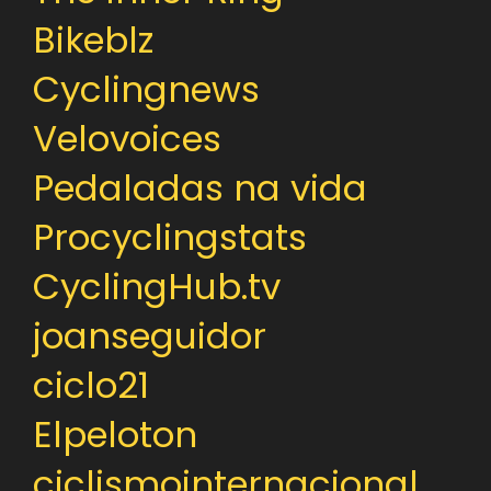
Bikeblz
Cyclingnews
Velovoices
Pedaladas na vida
Procyclingstats
CyclingHub.tv
joanseguidor
ciclo21
Elpeloton
ciclismointernacional