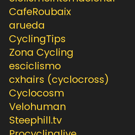
CafeRoubaix
arueda
CyclingTips
Zona Cycling
esciclismo
cxhairs (cyclocross)
Cyclocosm
Velohuman
Steephill.tv
Procyclinglive