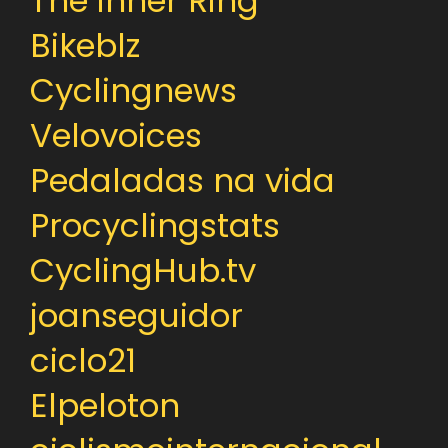
The inner Ring
Bikeblz
Cyclingnews
Velovoices
Pedaladas na vida
Procyclingstats
CyclingHub.tv
joanseguidor
ciclo21
Elpeloton