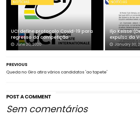
NOTÍCIAS
NOTÍCIAS
UCI define protocolo Covid-19 para
Iljo Keisse 
regresso da competição
expulso da V
June 20, 2020
January 30, 
PREVIOUS
Queda no Giro atira vários candidatos 'ao tapete'
POST A COMMENT
Sem comentários