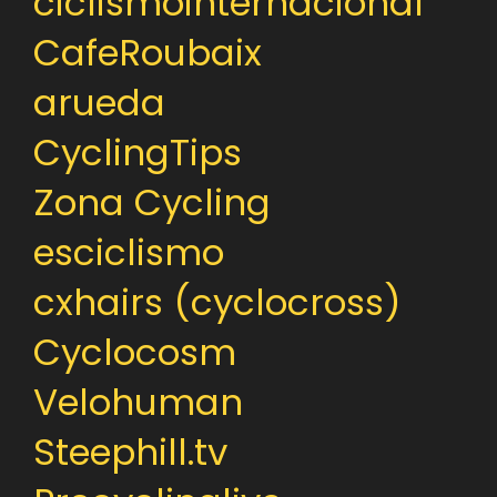
ciclismointernacional
CafeRoubaix
arueda
CyclingTips
Zona Cycling
esciclismo
cxhairs (cyclocross)
Cyclocosm
Velohuman
Steephill.tv