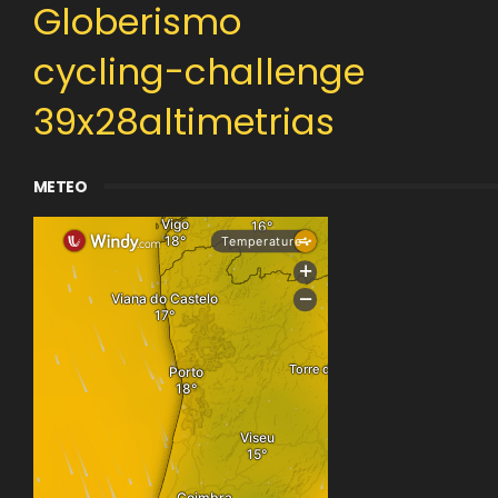
Globerismo
cycling-challenge
39x28altimetrias
METEO