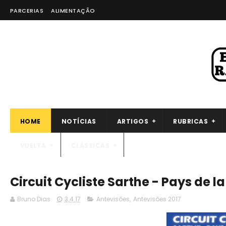
PARCERIAS
ALIMENTAÇÃO
HOME
NOTÍCIAS
ARTIGOS
RUBRICAS
VUELTA
CLÁSSICAS
Circuit Cycliste Sarthe - Pays de la
Bruno Dias
3.4.17
Antevisões
,
Antevisões 2017