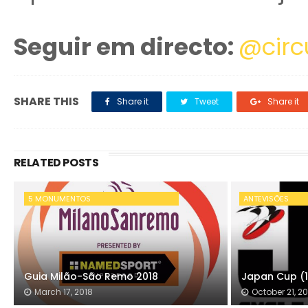
Seguir em directo:
@circu
SHARE THIS
Share it
Tweet
Share it
RELATED POSTS
5 MONUMENTOS
ANTEVISÕES
Guia Milão-São Remo 2018
Japan Cup (1
March 17, 2018
October 21, 20