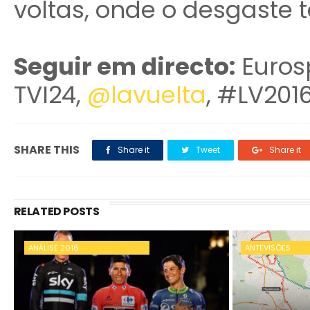
voltas, onde o desgaste 
Seguir em directo:
Eurosp
TVI24,
@lavuelta
, #LV201
SHARE THIS
Share it
Tweet
Share it
RELATED POSTS
ANÁLISE 2016
ANTEVISÕES