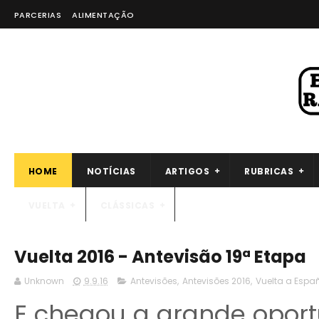
PARCERIAS
ALIMENTAÇÃO
HOME
NOTÍCIAS
ARTIGOS
RUBRICAS
VUELTA
CLÁSSICAS
Vuelta 2016 - Antevisão 19ª Etapa
Unknown
9.9.16
Antevisões
,
Antevisões 2016
,
Vuelta a Espa
E chegou a grande oport