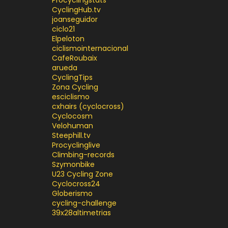
Procyclingstats
CyclingHub.tv
joanseguidor
ciclo21
Elpeloton
ciclismointernacional
CafeRoubaix
arueda
CyclingTips
Zona Cycling
esciclismo
cxhairs (cyclocross)
Cyclocosm
Velohuman
Steephill.tv
Procyclinglive
Climbing-records
Szymonbike
U23 Cycling Zone
Cyclocross24
Globerismo
cycling-challenge
39x28altimetrias