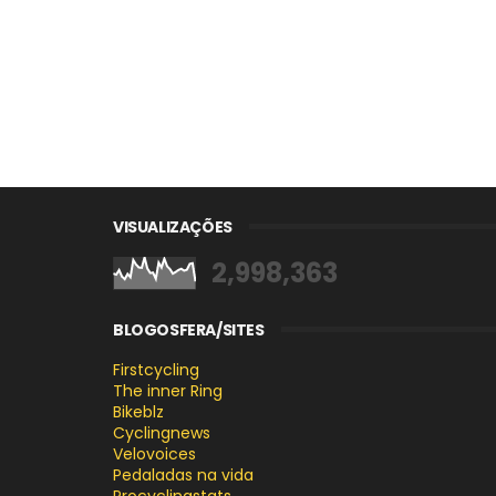
VISUALIZAÇÕES
2,998,363
BLOGOSFERA/SITES
Firstcycling
The inner Ring
Bikeblz
Cyclingnews
Velovoices
Pedaladas na vida