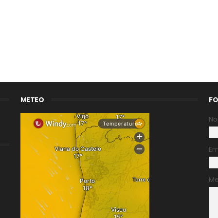
METEO
FO
N
Em
M