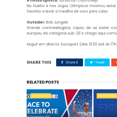
A nossa aposta:
Jonathan Castroviejo
Na Vuelta e nos Jogos Olímpicos mostrou esta
favorito a levar a mealha de ouro para casa.
Outsider:
Bob Jungels
Grande contrarelogista, capaz de se bater 
europeu da categoria sub-23 e chega aqui como o
Seguir em directo: Eurosport (das 13:30 até às 17h
SHARE THIS
Share it
Tweet
RELATED POSTS
ANTEVISÕES
ANTEVISÕES