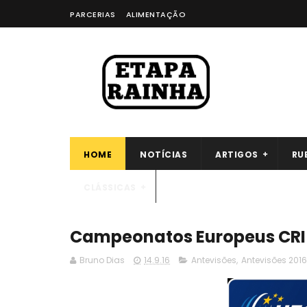
PARCERIAS
ALIMENTAÇÃO
HOME
NOTÍCIAS
ARTIGOS
RU
CLÁSSICAS
Campeonatos Europeus CRI 
Bruno Dias
14.9.16
Antevisões
,
Antevisões 2016