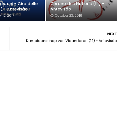
stoni - Giro delle
Chrono des Nations (1.1) -
.1) - Antevisão
Antevisão
 12, 2017
October 23, 2016
NEXT
Kampioenschap van Vlaanderen (1.1) - Antevisão