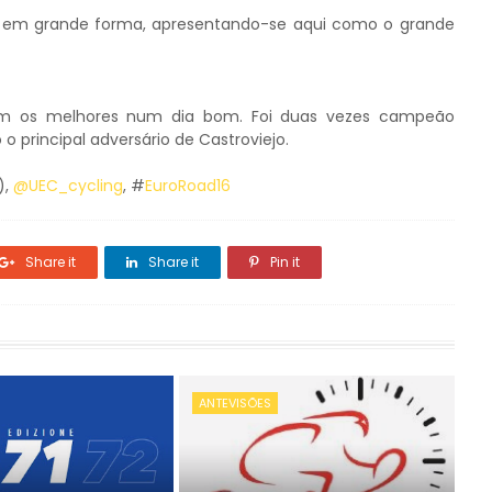
r em grande forma, apresentando-se aqui como o grande
com os melhores num dia bom. Foi duas vezes campeão
 principal adversário de Castroviejo.
),
@UEC_cycling
, #
EuroRoad16
Share it
Share it
Pin it
ANTEVISÕES