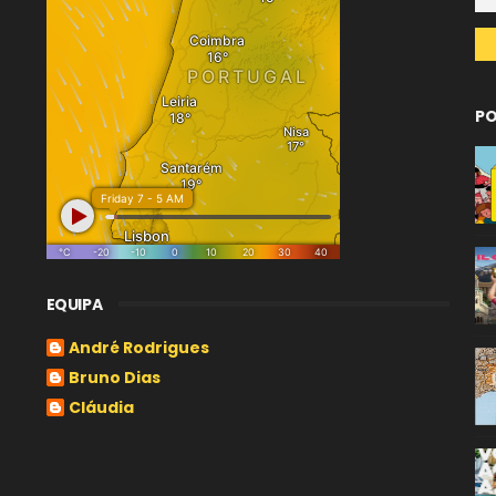
PO
EQUIPA
André Rodrigues
Bruno Dias
Cláudia