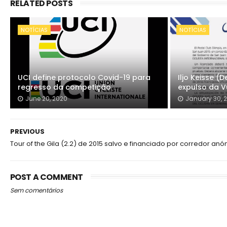
RELATED POSTS
NOTÍCIAS
NOTÍCIAS
UCI define protocolo Covid-19 para
Iljo Keisse 
regresso da competição
expulso da V
June 20, 2020
January 30, 
PREVIOUS
Tour of the Gila (2.2) de 2015 salvo e financiado por corredor an
POST A COMMENT
Sem comentários