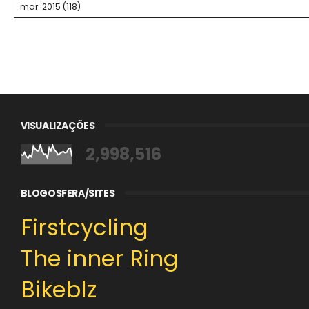
VISUALIZAÇÕES
2,998,516
BLOGOSFERA/SITES
Firstcycling
The inner Ring
Bikeblz