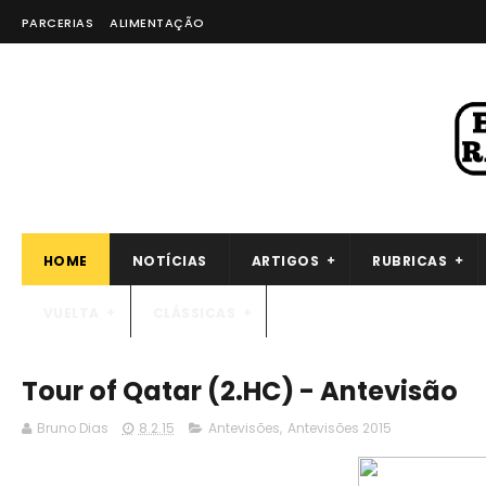
PARCERIAS
ALIMENTAÇÃO
HOME
NOTÍCIAS
ARTIGOS
RUBRICAS
VUELTA
CLÁSSICAS
Tour of Qatar (2.HC) - Antevisão
Bruno Dias
8.2.15
Antevisões
,
Antevisões 2015