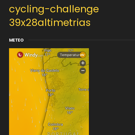
cycling-challenge
39x28altimetrias
METEO