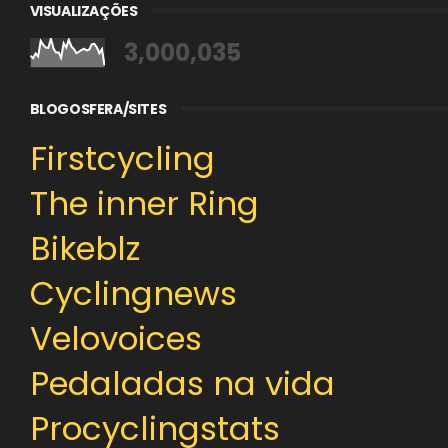
VISUALIZAÇÕES
3,000,035
BLOGOSFERA/SITES
Firstcycling
The inner Ring
Bikeblz
Cyclingnews
Velovoices
Pedaladas na vida
Procyclingstats