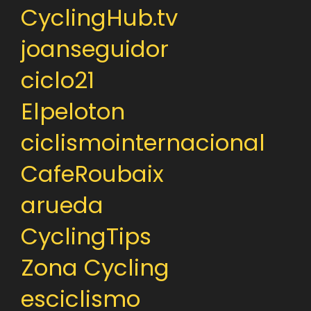
CyclingHub.tv
joanseguidor
ciclo21
Elpeloton
ciclismointernacional
CafeRoubaix
arueda
CyclingTips
Zona Cycling
esciclismo