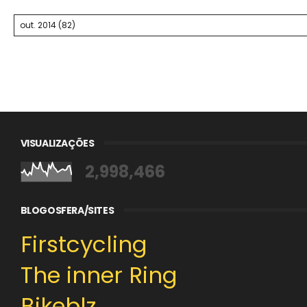
VISUALIZAÇÕES
2,998,466
BLOGOSFERA/SITES
Firstcycling
The inner Ring
Bikeblz