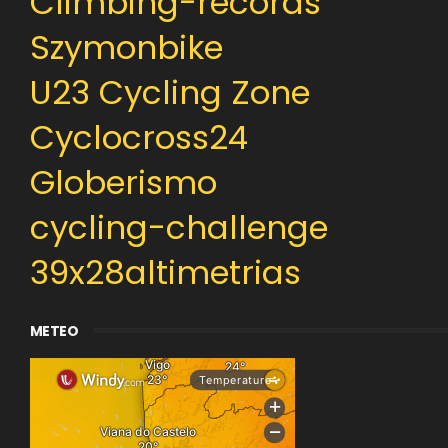
Climbing-records
Szymonbike
U23 Cycling Zone
Cyclocross24
Globerismo
cycling-challenge
39x28altimetrias
METEO