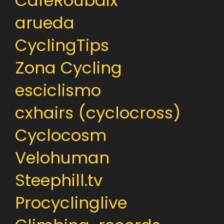
CafeRoubaix
arueda
CyclingTips
Zona Cycling
esciclismo
cxhairs (cyclocross)
Cyclocosm
Velohuman
Steephill.tv
Procyclinglive