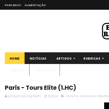
PARCERIAS
ALIMENTAÇÃO
HOME
NOTÍCIAS
ARTIGOS
RUBRICAS
VUELTA
CLÁSSICAS
Paris - Tours Elite (1.HC)
jdragon cycling team
12.10.14
ciclismo
,
Clássicas
,
Resulta