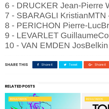
6 - DRUCKER Jean-Pierre Wa
7 - SBARAGLI KristianMTN 
8 - PERICHON Pierre-LucBre
9 - LEVARLET GuillaumeCofid
10 - VAN EMDEN JosBelkin -
SHARE THIS
Share it
Tweet
Share it
RELATED POSTS
RESULTADOS
RESULTADOS